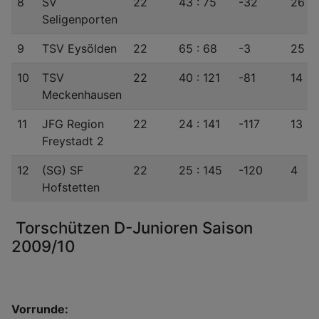
8
SV
22
43 : 75
-32
26
Seligenporten
9
TSV Eysölden
22
65 : 68
-3
25
10
TSV
22
40 : 121
-81
14
Meckenhausen
11
JFG Region
22
24 : 141
-117
13
Freystadt 2
12
(SG) SF
22
25 : 145
-120
4
Hofstetten
Torschützen D-Junioren Saison
2009/10
Vorrunde: