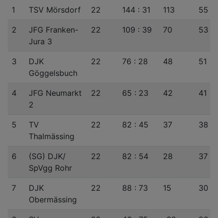
1
TSV Mörsdorf
22
144 : 31
113
55
2
JFG Franken-
22
109 : 39
70
53
Jura 3
3
DJK
22
76 : 28
48
51
Göggelsbuch
4
JFG Neumarkt
22
65 : 23
42
41
2
5
TV
22
82 : 45
37
38
Thalmässing
6
(SG) DJK/​
22
82 : 54
28
37
SpVgg Rohr
7
DJK
22
88 : 73
15
30
Obermässing