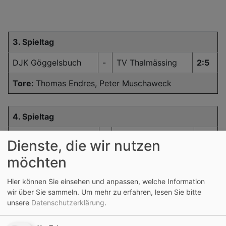
3. Spieltag
DJK Göggelsbuch
-
TV Thalmässing
2:5
Tore:
Thomas Endres, Peter Muschaweck
4. Spieltag
SG SpVgg/DJK Rohr
-
DJK Göggelsbuch
2:4
Dienste, die wir nutzen
Tore:
Damian Graf 2, Alexander Schlierf, Andreas
möchten
Muschaweck
Hier können Sie einsehen und anpassen, welche Information
wir über Sie sammeln.
Um mehr zu erfahren, lesen Sie bitte
unsere
Datenschutzerklärung
.
5. Spieltag
DJK Göggelsbuch
-
TSV Eysölden
8:3