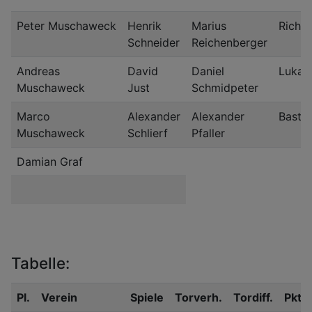
Peter Muschaweck
Henrik
Marius
Richa
Schneider
Reichenberger
Andreas
David
Daniel
Lukas
Muschaweck
Just
Schmidpeter
Marco
Alexander
Alexander
Bastia
Muschaweck
Schlierf
Pfaller
Damian Graf
Tabelle:
Pl.
Verein
Spiele
Torverh.
Tordiff.
Pkt.