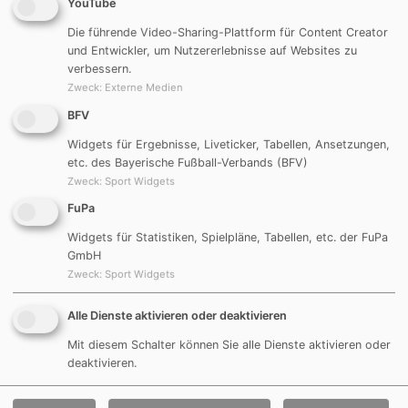
YouTube
Tore:
Henrik Schneider 3, Alexander Schlierf 2,
Die führende Video-Sharing-Plattform für Content Creator
und Entwickler, um Nutzererlebnisse auf Websites zu
Damian Graf 2, Eigentor
verbessern.
Zweck
:
Externe Medien
6. Spieltag
BFV
Widgets für Ergebnisse, Liveticker, Tabellen, Ansetzungen,
JFG Region Freystadt
-
DJK
0:10
etc. des Bayerische Fußball-Verbands (BFV)
2
Göggelsbuch
Zweck
:
Sport Widgets
FuPa
Tore:
Henrik Schneider 4, Thomas Endres 3,
Alexander Schlierf, Andreas Muschaweck, Marius
Widgets für Statistiken, Spielpläne, Tabellen, etc. der FuPa
Reichenberger
GmbH
Zweck
:
Sport Widgets
7. Spieltag
Alle Dienste aktivieren oder deaktivieren
Mit diesem Schalter können Sie alle Dienste aktivieren oder
DJK Göggelsbuch
-
TSV Mörsdorf
2:0
deaktivieren.
Tore:
Bastian Kraußer, Marius Reichenberger