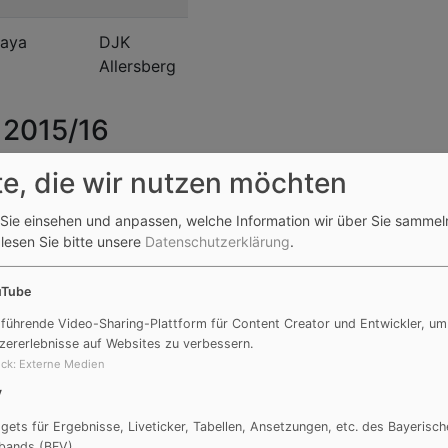
kaya
DJK
Allersberg
 2015/16
te, die wir nutzen möchten
Jannik Eimer
Sie einsehen und anpassen, welche Information wir über Sie sammel
 lesen Sie bitte unsere
Datenschutzerklärung
.
Vinzent
Horndasch
uTube
 führende Video-Sharing-Plattform für Content Creator und Entwickler, um
Hannes Rupp
zererlebnisse auf Websites zu verbessern.
r
ck
:
Externe Medien
V
l
Mike Kießling
gets für Ergebnisse, Liveticker, Tabellen, Ansetzungen, etc. des Bayerisch
bands (BFV)