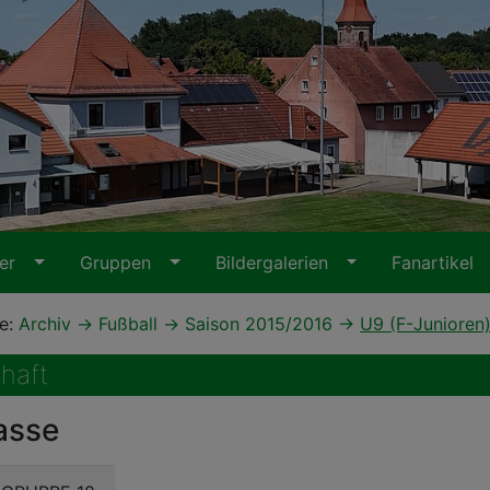
ter
Gruppen
Bildergalerien
Fanartikel
te:
Archiv
Fußball
Saison 2015/2016
U9 (F-Junioren
haft
asse