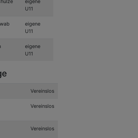
chulze
eigene
U11
hwab
eigene
U11
h
eigene
U11
ge
Vereinslos
Vereinslos
ling
Vereinslos
bner