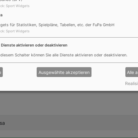
Johannes
ck
:
Sport Widgets
Schroll
Pa
ner
gets für Statistiken, Spielpläne, Tabellen, etc. der FuPa GmbH
ck
:
Sport Widgets
tung
e Dienste aktivieren oder deaktivieren
 diesem Schalter können Sie alle Dienste aktivieren oder deaktivieren.
b
Ausgewählte akzeptieren
Alle 
chaweck
Realisi
ssa