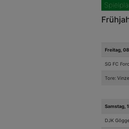
Spielpl
Frühja
Freitag, 0
SG FC For
Tore: Vinz
Samstag, 
DJK Gögge