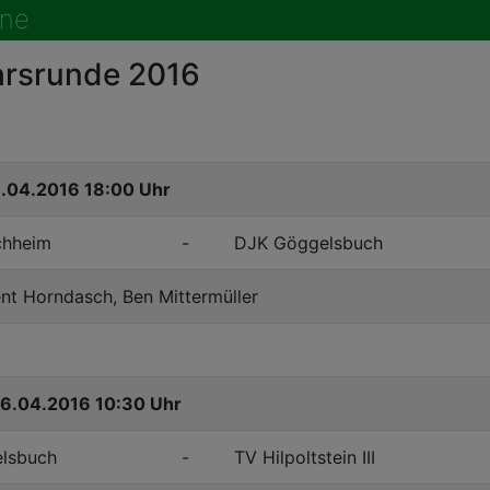
äne
hrsrunde 2016
8.04.2016 18:00 Uhr
chheim
-
DJK Göggelsbuch
ent Horndasch, Ben Mittermüller
16.04.2016 10:30 Uhr
lsbuch
-
TV Hilpoltstein III