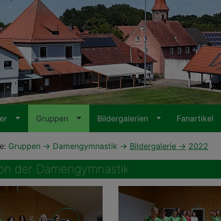
ter
Gruppen
Bildergalerien
Fanartikel
te:
Gruppen
Damengymnastik
Bildergalerie
2022
von der Damengymnastik