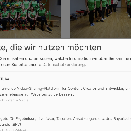
te, die wir nutzen möchten
Sie einsehen und anpassen, welche Information wir über Sie sammel
 lesen Sie bitte unsere
Datenschutzerklärung
.
uTube
 führende Video-Sharing-Plattform für Content Creator und Entwickler, um
zererlebnisse auf Websites zu verbessern.
ck
:
Externe Medien
V
gets für Ergebnisse, Liveticker, Tabellen, Ansetzungen, etc. des Bayerisch
bands (BFV)
ck
:
Sport Widgets