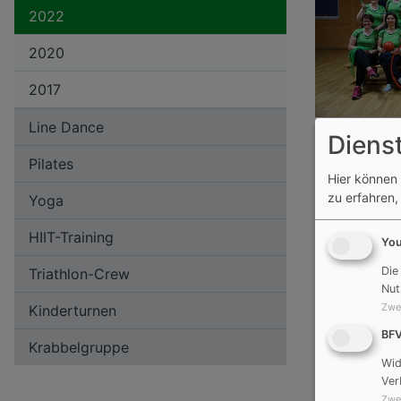
2022
2020
2017
Line Dance
Diens
Pilates
Hier können 
zu erfahren,
Yoga
HIIT-Training
Yo
Die
Triathlon-Crew
Nut
Zwe
Kinderturnen
BF
Krabbelgruppe
Wid
Ver
Zwe