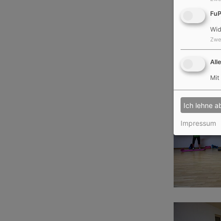
Fu
Wid
Zwe
All
Mit
Ich lehne a
Impressum