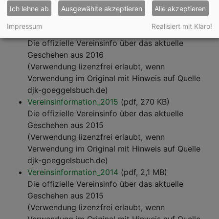
Verwendung im Original mit Hinweis auf Quelle
Ich lehne ab
Ausgewählte akzeptieren
Alle akzeptieren
djk-goeggelsbuch.de)
Impressum
Realisiert mit Klaro!
Vereinsinformation_2016
(pdf, 1,1 MB)
Die offizielle Vereinsinfo über das aktuelle
Geschehen aus 2016
(Verwendung lizenzfrei erlaubt, wenn
Verwendung im Original mit Hinweis auf Quelle
djk-goeggelsbuch.de)
Vereinsinformation_2015
(pdf, 270 KB)
Die offizielle Vereinsinfo über das aktuelle
Geschehen aus 2015
(Verwendung lizenzfrei erlaubt, wenn
Verwendung im Original mit Hinweis auf Quelle
djk-goeggelsbuch.de)
Vereinsinformation_2014
(pdf, 2,1 MB)
Die offizielle Vereinsinfo über das aktuelle
Geschehen aus 2015
(Verwendung lizenzfrei erlaubt, wenn