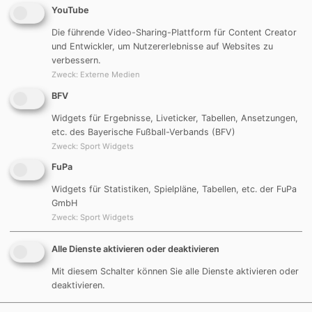
Hilfe zur Passerstellung für die Betreuer und
YouTube
Trainer der DJK Göggelsbuch
Die führende Video-Sharing-Plattform für Content Creator
Vereinsinformation 2019 Sonderausgabe
(pdf
und Entwickler, um Nutzererlebnisse auf Websites zu
2,91 MB)
verbessern.
Die offizielle Vereinsinfo über das aktuelle
Zweck
:
Externe Medien
Geschehen aus 2019
BFV
(Verwendung lizenzfrei erlaubt, wenn
Widgets für Ergebnisse, Liveticker, Tabellen, Ansetzungen,
Verwendung im Original mit Hinweis auf Quelle
etc. des Bayerische Fußball-Verbands (BFV)
djk-goeggelsbuch.de)
Zweck
:
Sport Widgets
Vereinsinformation_2019
(pdf 3,05 MB)
FuPa
Die offizielle Vereinsinfo über das aktuelle
Geschehen aus 2019
Widgets für Statistiken, Spielpläne, Tabellen, etc. der FuPa
GmbH
(Verwendung lizenzfrei erlaubt, wenn
Zweck
:
Sport Widgets
Verwendung im Original mit Hinweis auf Quelle
djk-goeggelsbuch.de)
Alle Dienste aktivieren oder deaktivieren
Vereinsinformation_2017
(pdf 1,25 MB)
Die offizielle Vereinsinfo über das aktuelle
Mit diesem Schalter können Sie alle Dienste aktivieren oder
deaktivieren.
Geschehen aus 2017
(Verwendung lizenzfrei erlaubt, wenn