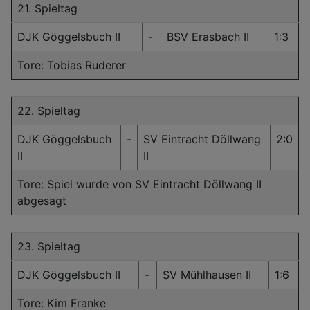
21. Spieltag
DJK Göggelsbuch II
-
BSV Erasbach II
1:3
Tore: Tobias Ruderer
22. Spieltag
DJK Göggelsbuch
-
SV Eintracht Döllwang
2:0
II
II
Tore: Spiel wurde von SV Eintracht Döllwang II
abgesagt
23. Spieltag
DJK Göggelsbuch II
-
SV Mühlhausen II
1:6
Tore: Kim Franke