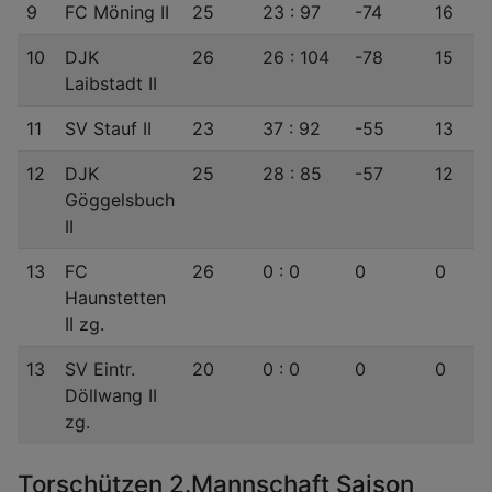
9
FC Möning II
25
23 : 97
-74
16
10
DJK
26
26 : 104
-78
15
Laibstadt II
11
SV Stauf II
23
37 : 92
-55
13
12
DJK
25
28 : 85
-57
12
Göggelsbuch
II
13
FC
26
0 : 0
0
0
Haunstetten
II zg.
13
SV Eintr.
20
0 : 0
0
0
Döllwang II
zg.
Torschützen 2.Mannschaft Saison