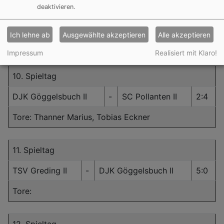
9. Spieltag
deaktivieren.
SV Mühlhausen II
-
DJK Göggelsbuch II
5:0
Ich lehne ab
Ausgewählte akzeptieren
Alle akzeptieren
Tore:
Impressum
Realisiert mit Klaro!
10. Spieltag
DJK Göggelsbuch II
-
SC Pollanten II
2:4
Tore: Thanner Marius, Tobias Eckner
11. Spieltag
TSV Greding II
-
DJK Göggelsbuch II
5:0
Tore: