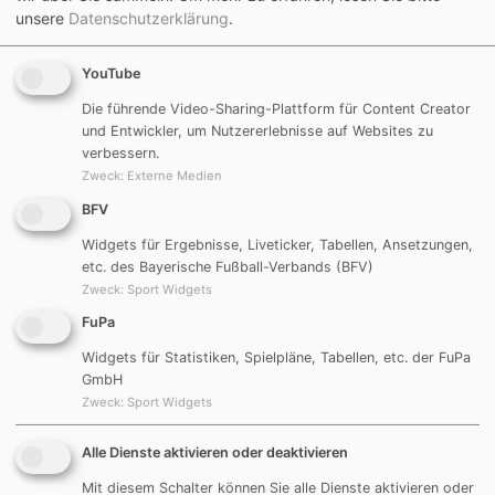
unsere
Datenschutzerklärung
.
DJK Göggelsbuch II
-
FC Möning II
3:1
Tore: Thanner Marius, Maximilian Baumgartl, Rudi
YouTube
Heubusch
Die führende Video-Sharing-Plattform für Content Creator
und Entwickler, um Nutzererlebnisse auf Websites zu
verbessern.
7. Spieltag
Zweck
:
Externe Medien
BFV
BSV Erasbach II
-
DJK Göggelsbuch II
5:2
Widgets für Ergebnisse, Liveticker, Tabellen, Ansetzungen,
Tore: Andreas Heinloth, Carsten Sprenger
etc. des Bayerische Fußball-Verbands (BFV)
Zweck
:
Sport Widgets
FuPa
8. Spieltag
Widgets für Statistiken, Spielpläne, Tabellen, etc. der FuPa
Spielfrei
GmbH
Zweck
:
Sport Widgets
Alle Dienste aktivieren oder deaktivieren
Mit diesem Schalter können Sie alle Dienste aktivieren oder