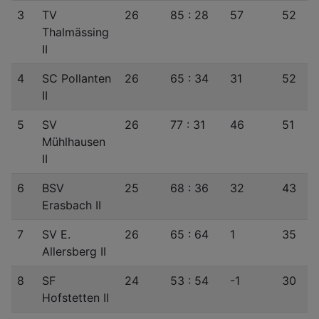
3
TV
26
85 : 28
57
52
Thalmässing
II
4
SC Pollanten
26
65 : 34
31
52
II
5
SV
26
77 : 31
46
51
Mühlhausen
II
6
BSV
25
68 : 36
32
43
Erasbach II
7
SV E.
26
65 : 64
1
35
Allersberg II
8
SF
24
53 : 54
-1
30
Hofstetten II