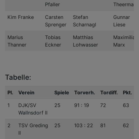
Pfaller
Theerman
Kim Franke
Carsten
Stefan
Gunnar
Sprenger
Scharnagl
Liese
Marius
Tobias
Matthias
Maximilian
Thanner
Eckner
Lohwasser
Marx
Tabelle:
Pl.
Verein
Spiele
Torverh.
Tordiff.
Pkt.
1
DJK/​SV
25
91 : 19
72
63
Wallnsdorf II
2
TSV Greding
25
103 : 22
81
62
II