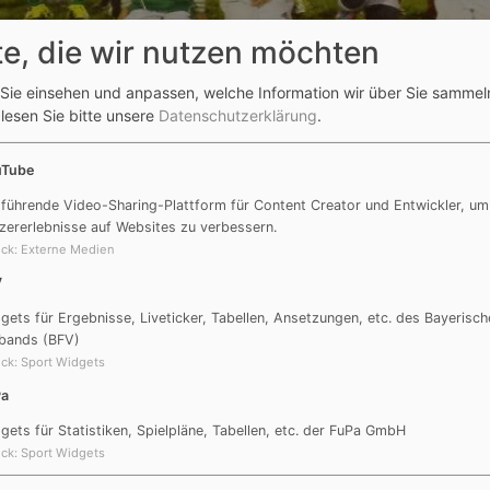
te, die wir nutzen möchten
Sie einsehen und anpassen, welche Information wir über Sie sammel
 lesen Sie bitte unsere
Datenschutzerklärung
.
uTube
t den Kindern zählt für uns nicht ergebnisorientiertes Den
gte Sieg" oder der "Erfolg um jeden Preis". Viel wichtiger 
 führende Video-Sharing-Plattform für Content Creator und Entwickler, um
zererlebnisse auf Websites zu verbessern.
ßballspielen sowie die Fortschritte jedes einzelnen Kindes
ck
:
Externe Medien
schaft.
V
gszeiten
gets für Ergebnisse, Liveticker, Tabellen, Ansetzungen, etc. des Bayerisch
bands (BFV)
ck
:
Sport Widgets
17:30 Uhr bis 18:15 Uhr
Pa
gets für Statistiken, Spielpläne, Tabellen, etc. der FuPa GmbH
r 2018/19
ck
:
Sport Widgets