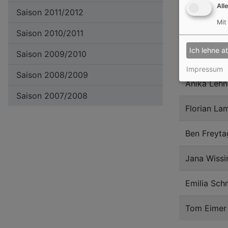
All
Noah Taus
Saison 2011/2012
Mit
Saison 2010/2011
Sara Azazi
Ich lehne a
Saison 2009/2010
Julien Tra
Impressum
Saison 2008/2009
Anika Lehn
Saison 2007/2008
Florian La
Ben Freyta
Jana Wissi
Emilia Sch
Tom Eimer