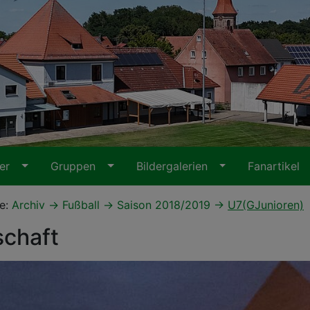
ter
Gruppen
Bildergalerien
Fanartikel
te:
Archiv
Fußball
Saison 2018/2019
U7(GJunioren)
chaft