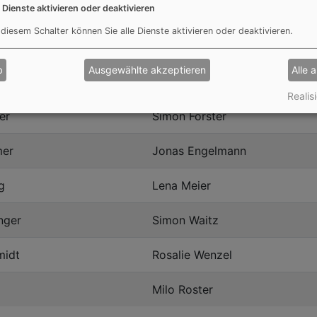
e Dienste aktivieren oder deaktivieren
cher
Max Meier
 diesem Schalter können Sie alle Dienste aktivieren oder deaktivieren.
Alia Azazi
b
Ausgewählte akzeptieren
Alle 
ub
Finja Lütger
Realisi
er
Simon Forster
mer
Jonas Engelmann
g
Lena Meier
nger
Simon Waitz
midt
Rosalie Wenzel
Milo Roster