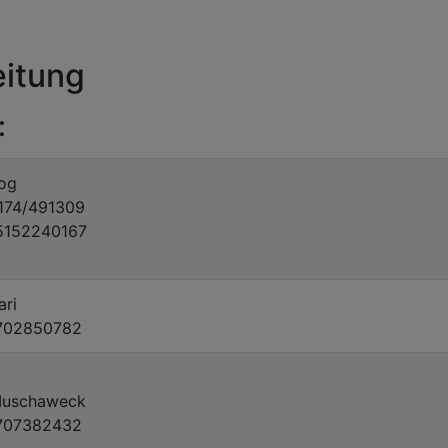
eitung
:
zog
09174/491309
015152240167
ari
01702850782
 Muschaweck
01707382432