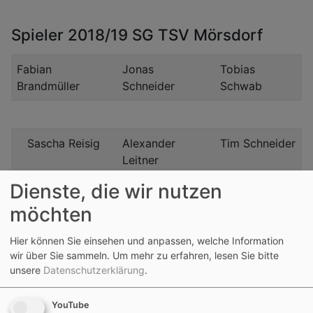
Spieler 2018/19 SG TSV Mörsdorf
Fabian
Jonas
Tobias
Brandmüller
Schneider
Schwab
Sascha Reisig
Alexander
Tim Schneider
Leitner
Dienste, die wir nutzen
möchten
Hannes Rupp
Max Weigel
Can
Cetinkaya
Hier können Sie einsehen und anpassen, welche Information
wir über Sie sammeln.
Um mehr zu erfahren, lesen Sie bitte
unsere
Datenschutzerklärung
.
Johannes Distler
Jannik Eimer
Mike Kießling
YouTube