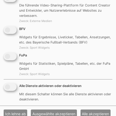
Die führende Video-Sharing-Plattform für Content Creator
und Entwickler, um Nutzererlebnisse auf Websites zu
Fynn Tauscher
verbessern.
Zweck
:
Externe Medien
BFV
Widgets für Ergebnisse, Liveticker, Tabellen, Ansetzungen,
Spielleitung
etc. des Bayerische Fußball-Verbands (BFV)
Zweck
:
Sport Widgets
Trainer
FuPa
Widgets für Statistiken, Spielpläne, Tabellen, etc. der FuPa
Trainer:
GmbH
Martin Reisig
Zweck
:
Sport Widgets
Mobil: 0152 / 31040092
Tel. Nr.: 09174 / 7199946
Alle Dienste aktivieren oder deaktivieren
E-Mail
Mit diesem Schalter können Sie alle Dienste aktivieren oder
FuPa-Profil
deaktivieren.
Torwarttrainer
Ich lehne ab
Ausgewählte akzeptieren
Alle akzeptieren