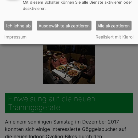
Mit diesem Schalter können Sie alle Dienste aktivieren oder
deaktivieren.
Ich lehne ab
Ausgewählte akzeptieren
Alle akzeptieren
Impressum
Realisiert mit Klaro!
Einweisung auf die neuen
Trainingsgeräte
An einem sonningen Samstag im Dezember 2017
konnten sich einige interessierte Göggelsbucher auf
die neuen Indoor Cycling Bikes durch den