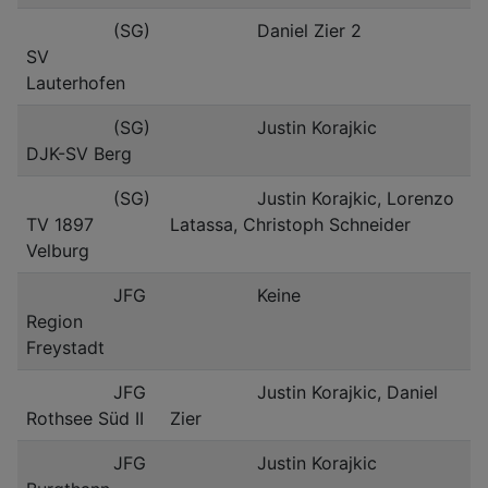
(SG)
Daniel Zier 2
SV
Lauterhofen
(SG)
Justin Korajkic
DJK-SV Berg
(SG)
Justin Korajkic, Lorenzo
TV 1897
Latassa, Christoph Schneider
Velburg
JFG
Keine
Region
Freystadt
JFG
Justin Korajkic, Daniel
Rothsee Süd II
Zier
JFG
Justin Korajkic