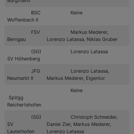
Burgthann
BSC
Keine
Woffenbach II
FSV
Markus Mederer,
Berngau
Lorenzo Latassa, Niklas Gruber
(SG)
Lorenzo Latassa
SV Höhenberg
JFG
Lorenzo Latassa,
Neumarkt II
Markus Mederer, Eigentor
Keine
SpVgg
Reichertshofen
(SG)
Christoph Schneider,
SV
Daniel Zier, Markus Mederer,
Lauterhofen
Lorenzo Latassa