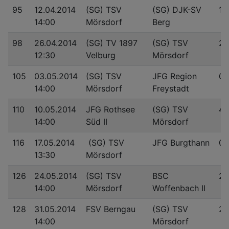
95
12.04.2014
(SG) TSV
(SG) DJK-SV
1:
14:00
Mörsdorf
Berg
98
26.04.2014
(SG) TV 1897
(SG) TSV
2:
12:30
Velburg
Mörsdorf
105
03.05.2014
(SG) TSV
JFG Region
0:
14:00
Mörsdorf
Freystadt
110
10.05.2014
JFG Rothsee
(SG) TSV
4:
14:00
Süd II
Mörsdorf
116
17.05.2014
(SG) TSV
JFG Burgthann
0:
13:30
Mörsdorf
126
24.05.2014
(SG) TSV
BSC
2:
14:00
Mörsdorf
Woffenbach II
128
31.05.2014
FSV Berngau
(SG) TSV
2:
14:00
Mörsdorf