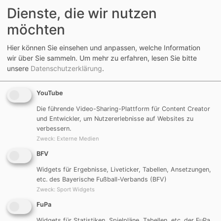
8
21.09.2013
(SG) TSV
JFG Neumarkt
0:
Dienste, die wir nutzen
14:00
Mörsdorf
II
möchten
14
28.09.2013
SpVgg
(SG) TSV
7:1
14:00
Reichertshofen
Mörsdorf
Hier können Sie einsehen und anpassen, welche Information
wir über Sie sammeln.
Um mehr zu erfahren, lesen Sie bitte
20
05.10.2013
(SG) TSV
(SG) SV
2:
unsere
Datenschutzerklärung
.
14:00
Mörsdorf
Lauterhofen
YouTube
29
12.10.2013
(SG) DJK-SV
(SG) TSV
2:
Die führende Video-Sharing-Plattform für Content Creator
14:00
Berg
Mörsdorf
und Entwickler, um Nutzererlebnisse auf Websites zu
verbessern.
32
19.10.2013
(SG) TSV
(SG) TV 1897
3:
Zweck
:
Externe Medien
14:00
Mörsdorf
Velburg
BFV
39
26.10.2013
JFG Region
(SG) TSV
7:
Widgets für Ergebnisse, Liveticker, Tabellen, Ansetzungen,
13:00
Freystadt
Mörsdorf
etc. des Bayerische Fußball-Verbands (BFV)
Zweck
:
Sport Widgets
44
08.05.2014
(SG) TSV
JFG Rothsee
2:
FuPa
17:30
Mörsdorf
Süd II
Widgets für Statistiken, Spielpläne, Tabellen, etc. der FuPa