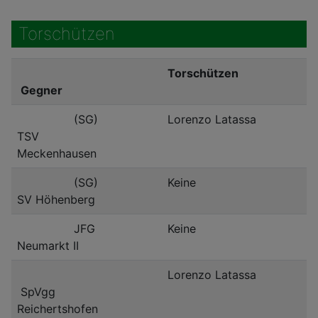
Torschützen
Torschützen
Gegner
(SG)
Lorenzo Latassa
TSV
Meckenhausen
(SG)
Keine
SV Höhenberg
JFG
Keine
Neumarkt II
Lorenzo Latassa
SpVgg
Reichertshofen