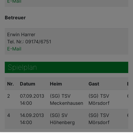
E-Mail
Betreuer
Erwin Harrer
Tel. Nr.: 09174/6751
E-Mail
Spielplan
Nr.
Datum
Heim
Gast
Er
2
07.09.2013
(SG) TSV
(SG) TSV
6:
14:00
Meckenhausen
Mörsdorf
4
14.09.2013
(SG) SV
(SG) TSV
6:
14:00
Höhenberg
Mörsdorf