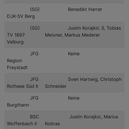
(SG)
Benedikt Harrer
DJK-SV Berg
(SG)
Justin Korajkic 3, Tobias
TV 1897
Meixner, Markus Mederer
Velburg
JFG
Keine
Region
Freystadt
JFG
Sven Hartwig, Christoph
Rothsee Süd II
Schneider
JFG
Keine
Burgthann
BSC
Justin Korajkic, Marius
Woffenbach II
Kobras