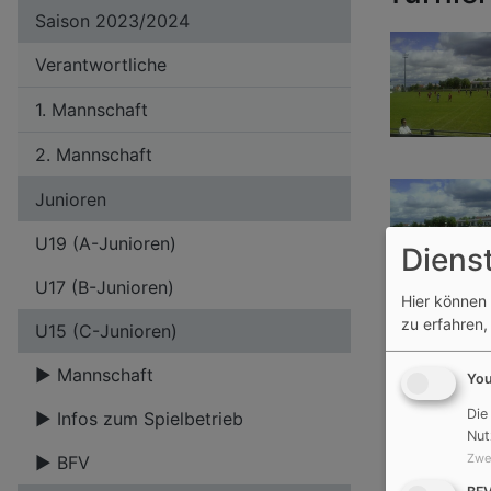
Saison 2023/2024
Verantwortliche
1. Mannschaft
2. Mannschaft
Junioren
U19 (A-Junioren)
Diens
U17 (B-Junioren)
Hier können 
zu erfahren,
U15 (C-Junioren)
Mannschaft
Yo
Die
Infos zum Spielbetrieb
Nut
Zwe
BFV