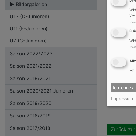
BF
Bildergalerien
Wid
U13 (D-Junioren)
Ver
Zwe
U11 (E-Junioren)
Fu
U7 (G-Junioren)
Wid
Zwe
Saison 2022/2023
All
Saison 2021/2022
Mit
Saison 2019/2021
Ich lehne a
Saison 2020/2021 Junioren
Impressum
Saison 2019/2020
Saison 2018/2019
Saison 2017/2018
Zurück zur