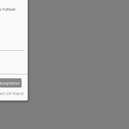
e Fußball-
akzeptieren
ert mit Klaro!