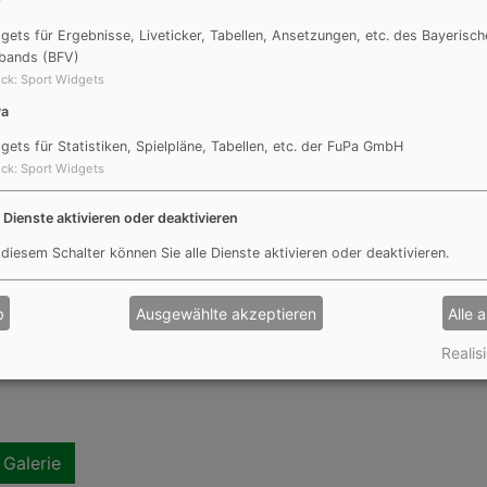
V
gets für Ergebnisse, Liveticker, Tabellen, Ansetzungen, etc. des Bayerisch
bands (BFV)
ck
:
Sport Widgets
Pa
gets für Statistiken, Spielpläne, Tabellen, etc. der FuPa GmbH
ck
:
Sport Widgets
e Dienste aktivieren oder deaktivieren
 diesem Schalter können Sie alle Dienste aktivieren oder deaktivieren.
b
Ausgewählte akzeptieren
Alle 
Realisi
 Galerie