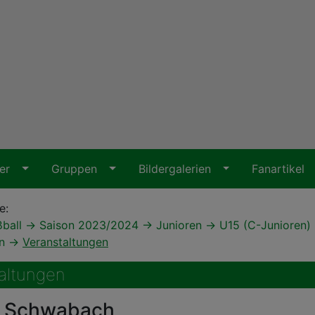
ter
Gruppen
Bildergalerien
Fanartikel
e:
ßball
Saison 2023/2024
Junioren
U15 (C-Junioren)
en
Veranstaltungen
altungen
r Schwabach