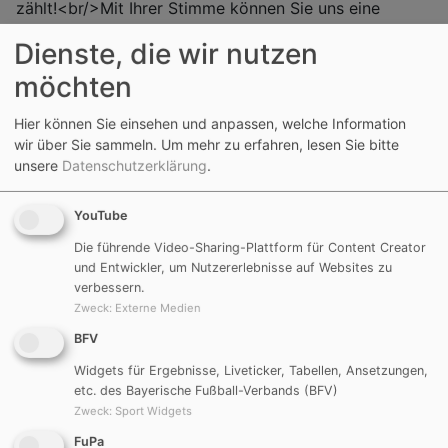
zählt!<br/>Mit Ihrer Stimme können Sie uns eine
Spende in Höhe von 1.000 Euro sichern.
Dienste, die wir nutzen
möchten
Göggelsbuch, 26.04.2014
– Ab sofort können Sie auf
www.ing-diba.de/verein
für die DJK Göggelsbuch im
Hier können Sie einsehen und anpassen, welche Information
Rahmen der Aktion "DiBaDu und Dein Verein"
wir über Sie sammeln.
Um mehr zu erfahren, lesen Sie bitte
abstimmen. Bei dieser Aktion werden deutschlandweit
unsere
Datenschutzerklärung
.
insgesamt 1.000.000 Euro an 1.000 gemeinnützige
Vereine gespendet. Dabei zählt jede Stimme, denn die
YouTube
1.000 dort registrierten Vereine die bis 3. Juni 2014
die meisten Stimmen sammeln, erhalten eine Spende in
Die führende Video-Sharing-Plattform für Content Creator
und Entwickler, um Nutzererlebnisse auf Websites zu
Höhe von 1.000 Euro.
verbessern.
Zweck
:
Externe Medien
Die DJK Göggelsbuch engagiert sich für Sport-,
BFV
Jugend- und Erwachsenenarbeit in der Umgebung
Göggelsbuch und Lampersdorf. Die 1.000 Euro möchte
Widgets für Ergebnisse, Liveticker, Tabellen, Ansetzungen,
der Verein für die geplante Renovierung des
etc. des Bayerische Fußball-Verbands (BFV)
Zweck
:
Sport Widgets
Sportheims einsetzen.
FuPa