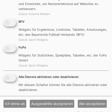
und Entwickler, um Nutzererlebnisse auf Websites zu
1. Spiel
verbessern.
Zweck
:
Externe Medien
FC Dombühl
3:0
DJK Göggelsbuch
BFV
Torschützen: -
Widgets für Ergebnisse, Liveticker, Tabellen, Ansetzungen,
etc. des Bayerische Fußball-Verbands (BFV)
Zweck
:
Sport Widgets
FuPa
2. Spiel
Widgets für Statistiken, Spielpläne, Tabellen, etc. der FuPa
GmbH
DJK Göggelsbuch
0:3
Tuspo Rosstal
Zweck
:
Sport Widgets
Torschützen: -
Alle Dienste aktivieren oder deaktivieren
Mit diesem Schalter können Sie alle Dienste aktivieren oder
deaktivieren.
3. Spiel
Ich lehne ab
Ausgewählte akzeptieren
Alle akzeptieren