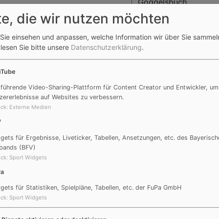
Göggelsbuch
te, die wir nutzen möchten
anstetten – Rednitzhembach (5,4
Hofbeck, Manfred, G
Sie einsehen und anpassen, welche Information wir über Sie sammel
 lesen Sie bitte unsere
Datenschutzerklärung
.
itzhembach – Büchenbach (5,6
Kobras, Manfred, Hebl
uTube
 führende Video-Sharing-Plattform für Content Creator und Entwickler, um
enbach – Kammerstein (8,4 km)
Harrer, Florian, Gögg
zererlebnisse auf Websites zu verbessern.
ck
:
Externe Medien
erstein – Prünst (6,5km)
Meier, Jürgen, Gögge
V
gets für Ergebnisse, Liveticker, Tabellen, Ansetzungen, etc. des Bayerisch
 – Dechendorf- Barthelmes. (10
Muschaweck, Marco,
bands (BFV)
Göggelsbuch
ck
:
Sport Widgets
Pa
helmesaurach – Abenberg (5,3
Fleischmann, Dominik
gets für Statistiken, Spielpläne, Tabellen, etc. der FuPa GmbH
Göggelsbuch
ck
:
Sport Widgets
berg - Obersteinbach o.G. (3,3
Fries, Emilie, Göggel