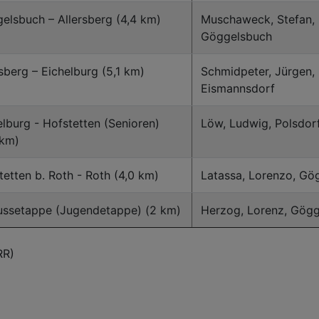
elsbuch – Allersberg (4,4 km)
Muschaweck, Stefan,
Göggelsbuch
rsberg – Eichelburg (5,1 km)
Schmidpeter, Jürgen,
Eismannsdorf
elburg - Hofstetten (Senioren)
Löw, Ludwig, Polsdor
 km)
tetten b. Roth - Roth (4,0 km)
Latassa, Lorenzo, Gö
ussetappe (Jugendetappe) (2 km)
Herzog, Lorenz, Gög
RR)