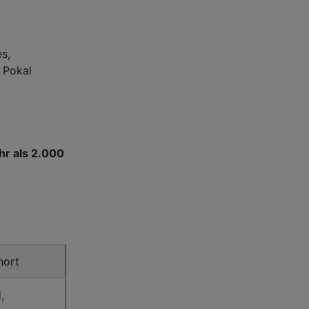
s,
n Pokal
hr als 2.000
nort
,