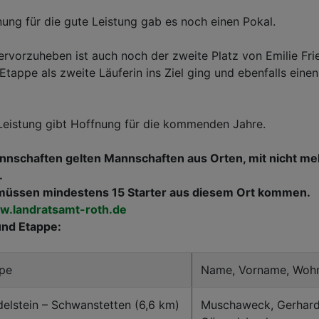
ung für die gute Leistung gab es noch einen Pokal.
rvorzuheben ist auch noch der zweite Platz von Emilie Frie
 Etappe als zweite Läuferin ins Ziel ging und ebenfalls eine
Leistung gibt Hoffnung für die kommenden Jahre.
nnschaften gelten Mannschaften aus Orten, mit nicht me
.
üssen mindestens 15 Starter aus diesem Ort kommen.
.landratsamt-roth.de
und Etappe:
pe
Name, Vorname, Woh
elstein – Schwanstetten (6,6 km)
Muschaweck, Gerhard