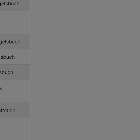
gelsbuch
ggelsbuch
lsbuch
lsbuch
,
ltstein