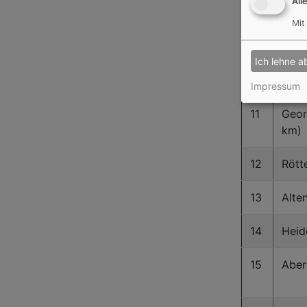
All
km)
Mit
9
Ober
Ich lehne a
10
Spal
Impressum
11
Geor
km)
12
Rött
13
Alte
14
Heid
15
Aber