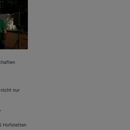
chaften
nicht nur
r
G Hofstetten