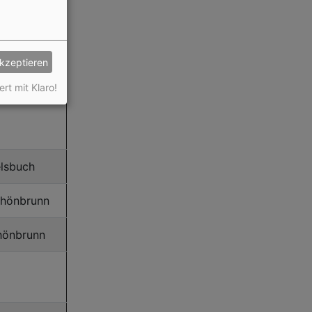
sbuch
akzeptieren
Göggelsbuch
ert mit Klaro!
elsbuch
chönbrunn
chönbrunn