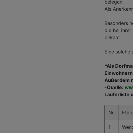
belegen.
Als Anerkenn
Besonders he
die bei ihrer
bekam.
Eine solche 
*Als Dorfma
Einwohnern
Außerdem m
-Quelle:
www
Laüferliste 
Nr.
Etap
1
Wend