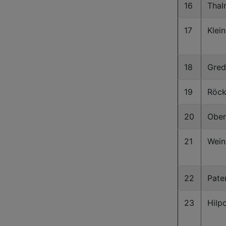
16
Thal
17
Klei
18
Gred
19
Röck
20
Ober
21
Wein
22
Pate
23
Hilp