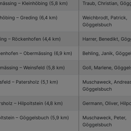
mässing – Kleinhöbing (5,8 km)
Traub, Christian, Gög
nhöbing – Greding (6,4 km)
Weichbrodt, Patrick,
Göggelsbuch
ing – Röckenhofen (4,4 km)
Harrer, Benedikt, Gö
enhofen – Obermässing (6,9 km)
Behling, Janik, Gögge
mässing – Weinsfeld (5,8 km)
Goll, Marlene, Gögge
sfeld – Patersholz (5,1 km)
Muschaweck, Andreas
Göggelsbuch
rsholz – Hilpoltstein (4,8 km)
Germann, Oliver, Hilpo
oltstein – Göggelsbuch (5,9 km)
Muschaweck, Peter,
Göggelsbuch