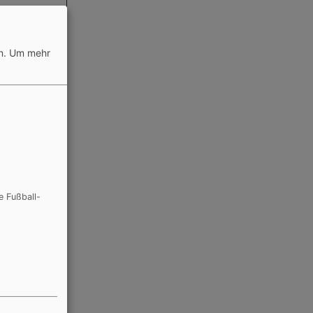
öggelsbuch
n.
Um mehr
esricht
elsbuch
lsbuch
e Fußball-
,
sbuch