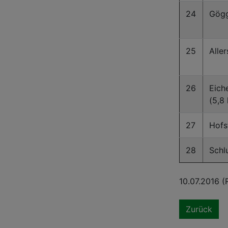
24
Gögg
25
Alle
26
Eich
(5,8
27
Hofs
28
Schl
10.07.2016 (
Zurück