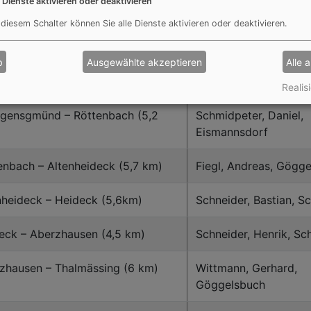
e Dienste aktivieren oder deaktivieren
 diesem Schalter können Sie alle Dienste aktivieren oder deaktivieren.
steinbach o.G. – Spalt (5 km)
Goll, Markus, Göggel
b
Ausgewählte akzeptieren
Alle 
t – Georgensgmünd (7,3 km)
Dotzer, Karl Heinz, 
Realisi
gensgmünd – Röttenbach (5,2
Schmidpeter, Daniel,
Eismannsdorf
enbach – Altenheideck (5,7 km)
Fiegl, Andreas, Gögg
nheideck – Heideck (5,6km)
Schneider, Bastian, S
eck – Aberzhausen (4,5 km)
Schneider, Henrik, S
zhausen – Thalmässing (6 km)
Wittmann, Gerhard,
Göggelsbuch