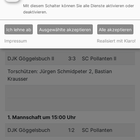
Mit diesem Schalter können Sie alle Dienste aktivieren oder
Torschützen: Markus Goll, Thomas Hofbeck
deaktivieren.
Ich lehne ab
Ausgewählte akzeptieren
Alle akzeptieren
Impressum
Realisiert mit Klaro!
2. Mannschaft um 13:00 Uhr
DJK Göggelsbuch II
3:3
SC Pollanten II
Torschützen: Jürgen Schmidpeter 2, Bastian
Krausser
1. Mannschaft um 15:00 Uhr
DJK Göggelsbuch
1:2
SC Pollanten