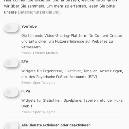
wir über Sie sammeln.
Um mehr zu erfahren, lesen Sie bitte
unsere
Datenschutzerklärung
.
C-Junioren um 14:00 Uhr
(SG) TSV Mörsdorf
11:0
(SG) TSV Pyrbaum II
YouTube
n.a.
Die führende Video-Sharing-Plattform für Content Creator
und Entwickler, um Nutzererlebnisse auf Websites zu
Torschützen: Zeise Jonathan 3, Keller Jonas 3,
verbessern.
Herzog Felix; Luca Prandel 2, Lukas Bradl, Gerner
Zweck
:
Externe Medien
Andreas
BFV
Widgets für Ergebnisse, Liveticker, Tabellen, Ansetzungen,
etc. des Bayerische Fußball-Verbands (BFV)
Zweck
:
Sport Widgets
Sonntag, 15. 04. 2018
FuPa
Widgets für Statistiken, Spielpläne, Tabellen, etc. der FuPa
GmbH
A-Junioren um 13:00 Uhr
Zweck
:
Sport Widgets
FV Röthenbach bei
5:2
(SG) DJK
Alle Dienste aktivieren oder deaktivieren
Altdorf
Göggelsbuch