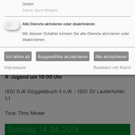
0:12
GmbH
Zweck
:
Sport Widgets
Tore: -
Alle Dienste aktivieren oder deaktivieren
C-Jugend um 14:00 Uhr
Mit diesem Schalter können Sie alle Dienste aktivieren oder
deaktivieren.
(SG) TSV Mörsdorf - TSV 04 Feucht -:-
Ich lehne ab
Ausgewählte akzeptieren
Alle akzeptieren
Tore:
Impressum
Realisiert mit Klaro!
A-Jugend um 19:00 Uhr
(SG) DJK Göggelsbuch II o.W. - (SG) SV Lauterhofen
1:1
Tore: Timo Moser
Sonntag, 14. 04. 2019