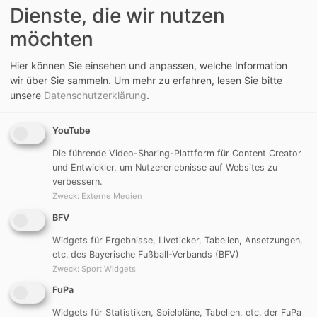
Dienste, die wir nutzen
Freitag, 12. 04. 2019
möchten
Hier können Sie einsehen und anpassen, welche Information
D-Jugend um 17:30 Uhr
wir über Sie sammeln.
Um mehr zu erfahren, lesen Sie bitte
unsere
Datenschutzerklärung
.
(SG) TSV Mörsdorf II - TSV Berching II 0:8
YouTube
A-Jugend um 18:30 Uhr
Die führende Video-Sharing-Plattform für Content Creator
und Entwickler, um Nutzererlebnisse auf Websites zu
JFG Region Sulztal - (SG) DJK Göggelsbuch I 2:2
verbessern.
Zweck
:
Externe Medien
Tore: Julian Lindner, Michael Kerl
BFV
Samstag, 13. 04. 2019
Widgets für Ergebnisse, Liveticker, Tabellen, Ansetzungen,
etc. des Bayerische Fußball-Verbands (BFV)
Zweck
:
Sport Widgets
D-Jugend um 11:30 Uhr
FuPa
(SG) TSV Mörsdorf - (SG) SV Leerstetten/FC Schwand
Widgets für Statistiken, Spielpläne, Tabellen, etc. der FuPa