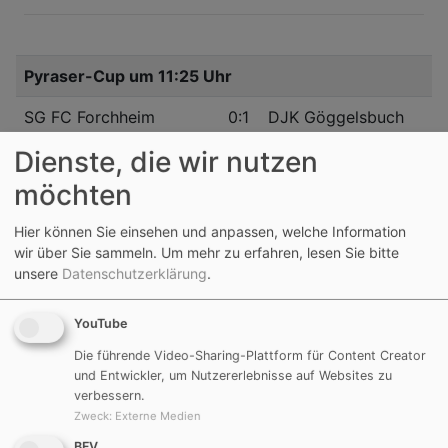
Pyraser-Cup um 11:25 Uhr
SG FC Forchheim
0:1
DJK Göggelsbuch
Dienste, die wir nutzen
Tore: Andreas Häusler
möchten
Hier können Sie einsehen und anpassen, welche Information
wir über Sie sammeln.
Um mehr zu erfahren, lesen Sie bitte
Pyraser-Cup um 13:07 Uhr
unsere
Datenschutzerklärung
.
SV Rednitzhembach
2:2
DJK Göggelsbuch
YouTube
Tore: Johannes Kraußer, Andreas Häusler
Die führende Video-Sharing-Plattform für Content Creator
und Entwickler, um Nutzererlebnisse auf Websites zu
verbessern.
Zweck
:
Externe Medien
BFV