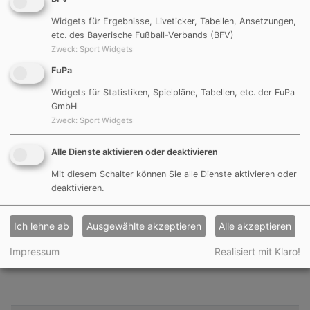
Pyraser-Cup um 13:35Uhr
Widgets für Ergebnisse, Liveticker, Tabellen, Ansetzungen,
SpVgg Hüttenbach
2:2
DJK Göggelsbuch
etc. des Bayerische Fußball-Verbands (BFV)
Zweck
:
Sport Widgets
Tore: Stephan Handl, Johannes Kraußer
FuPa
9m schießen: 4:3
Widgets für Statistiken, Spielpläne, Tabellen, etc. der FuPa
GmbH
Tore: Andreas Häusler
Zweck
:
Sport Widgets
Alle Dienste aktivieren oder deaktivieren
Mit diesem Schalter können Sie alle Dienste aktivieren oder
deaktivieren.
Pyraser-Cup um 15:12 Uhr
SV Burggrafenhof
1:0
DJK Göggelsbuch
Ich lehne ab
Ausgewählte akzeptieren
Alle akzeptieren
Tore:
Impressum
Realisiert mit Klaro!