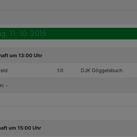
g, 11. 10. 2015
haft um 13:00 Uhr
eld
1:0
DJK Göggelsbuch
n: -
haft um 15:00 Uhr