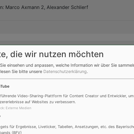
n: Marco Axmann 2, Alexander Schlierf
g, 10. 10. 2015
te, die wir nutzen möchten
Sie einsehen und anpassen, welche Information wir über Sie sammel
um 11:30 Uhr
 lesen Sie bitte unsere
Datenschutzerklärung
.
lsbuch
3:0
DJK Weinsfeld
uTube
 führende Video-Sharing-Plattform für Content Creator und Entwickler, um
n: Timo Ulrich, Fabian Brandmüller, Tim Schneider
zererlebnisse auf Websites zu verbessern.
ck
:
Externe Medien
V
gets für Ergebnisse, Liveticker, Tabellen, Ansetzungen, etc. des Bayerisch
bands (BFV)