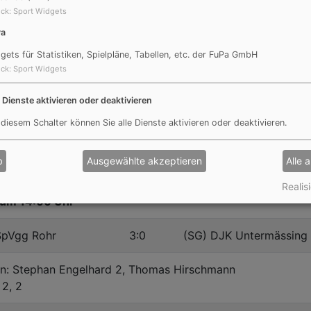
ck
:
Sport Widgets
um 12:30 Uhr
Pa
SpVgg Rohr
12:2
(SG) FC Nagelberg II
gets für Statistiken, Spielpläne, Tabellen, etc. der FuPa GmbH
ck
:
Sport Widgets
n: Jonathan Zeise 4, Levin Graf 2, Jonas Keller 2, Lukas We
e Dienste aktivieren oder deaktivieren
e, Eigentor 2
 diesem Schalter können Sie alle Dienste aktivieren oder deaktivieren.
b
Ausgewählte akzeptieren
Alle 
Realisi
um 14:00 Uhr
SpVgg Rohr
3:0
(SG) DJK Untermässing
n: Stephan Engelhard 2, Thomas Hirschmann
 2, 2