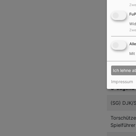
Zwe
D-Jugend 
Fu
(SG) DJK/
Wid
Zwe
Torschütze
All
Julian Zeis
Mit
Ich lehne a
Impressum
C-Jugend 
(SG) DJK/
Torschütze
Spielführer