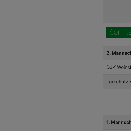
Sonnta
2. Mannsc
DJK Weinsf
Torschütze
1. Mannsc