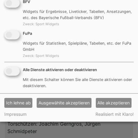
BFV
Widgets für Ergebnisse, Liveticker, Tabellen, Ansetzungen,
etc. des Bayerische Fußball-Verbands (BFV)
Zweck
:
Sport Widgets
C-Jugend um 14:00 Uhr
FuPa
(SG) TSV Mörsdorf
:
FC Möning
Widgets für Statistiken, Spielpläne, Tabellen, etc. der FuPa
GmbH
Verlegt auf Dienstag den 17.10 um 17:15 Uhr
Zweck
:
Sport Widgets
Alle Dienste aktivieren oder deaktivieren
Mit diesem Schalter können Sie alle Dienste aktivieren oder
deaktivieren.
2. Mannschaft um 14:00 Uhr
Ich lehne ab
Ausgewählte akzeptieren
Alle akzeptieren
DJK Göggelsbuch II
2:3
TSV
Meckenhausen II
Impressum
Realisiert mit Klaro!
Torschützen: Joachim Gerngros, Jürgen
Schmidpeter