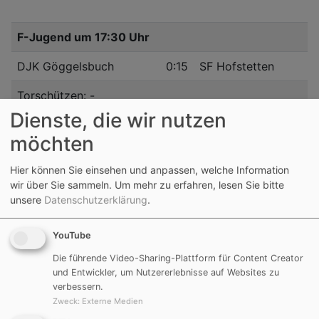
F-Jugend um 17:30 Uhr
DJK Göggelsbuch
0:15
SF Hofstetten
Torschützen: -
Dienste, die wir nutzen
möchten
Hier können Sie einsehen und anpassen, welche Information
Samstag, 14. 10. 2017
wir über Sie sammeln.
Um mehr zu erfahren, lesen Sie bitte
unsere
Datenschutzerklärung
.
D-Jugend um 11:30 Uhr
YouTube
DJK Göggelsbuch
5:1
JFG Region Sulztal
Die führende Video-Sharing-Plattform für Content Creator
und Entwickler, um Nutzererlebnisse auf Websites zu
Torschützen: Jonas Schneider 2, Louis Distler 2,
verbessern.
Sascha Reisig
Zweck
:
Externe Medien