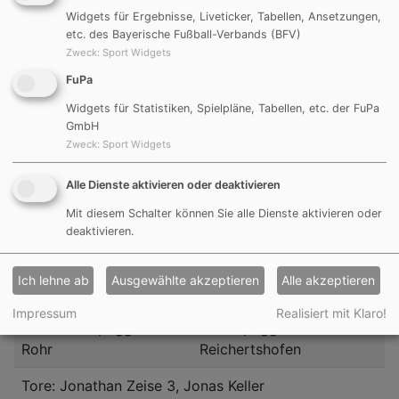
Widgets für Ergebnisse, Liveticker, Tabellen, Ansetzungen,
etc. des Bayerische Fußball-Verbands (BFV)
A-Jugend um 15:30 Uhr
Zweck
:
Sport Widgets
FuPa
JFG Aurachtal
1:1
(SG) DJK Göggelsbuch I
Widgets für Statistiken, Spielpläne, Tabellen, etc. der FuPa
GmbH
Tore: Michael Kerl
Zweck
:
Sport Widgets
Alle Dienste aktivieren oder deaktivieren
Mit diesem Schalter können Sie alle Dienste aktivieren oder
Sonntag, 21.10.2018
deaktivieren.
Ich lehne ab
Ausgewählte akzeptieren
Alle akzeptieren
B-Jugend um 10:30 Uhr
Impressum
Realisiert mit Klaro!
(SG) DJK/SpVgg
4:3
(SG) SpVgg FB
Rohr
Reichertshofen
Tore: Jonathan Zeise 3, Jonas Keller