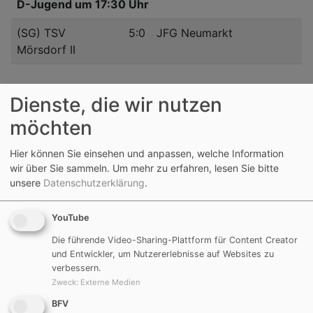
D-Jugend um 17:30 Uhr
(SG) TSV
5:0
JFG Neumarkt
Mörsdorf II
Dienste, die wir nutzen
möchten
Samstag, 20.10.2018
Hier können Sie einsehen und anpassen, welche Information
wir über Sie sammeln.
Um mehr zu erfahren, lesen Sie bitte
unsere
Datenschutzerklärung
.
D-Jugend um 11:30 Uhr
(SG) TSV
3:9
TSV Katzwang
YouTube
Mörsdorf
Die führende Video-Sharing-Plattform für Content Creator
und Entwickler, um Nutzererlebnisse auf Websites zu
Tore: Jonas Schneider 3
verbessern.
Zweck
:
Externe Medien
BFV