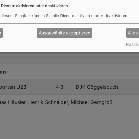
e Dienste aktivieren oder deaktivieren
 diesem Schalter können Sie alle Dienste aktivieren oder deaktivieren.
piel 1. Gruppe A gegen 2. Gruppe B
b
Ausgewählte akzeptieren
Alle 
nporten U23
0:0
DJK Göggelsbuch
Realisi
n: -
ßen
nporten U23
4:3
DJK Göggelsbuch
eas Häusler, Henrik Schneider, Michael Gerngroß