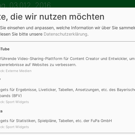
g, 03.012. 2016
te, die wir nutzen möchten
Bayern Hallencup Gruppe B in Freystadt ab 14:00 Uhr
Sie einsehen und anpassen, welche Information wir über Sie sammel
 lesen Sie bitte unsere
Datenschutzerklärung
.
ng
1:1
DJK Göggelsbuch
uTube
n: Andreas Häusler
 führende Video-Sharing-Plattform für Content Creator und Entwickler, um
zererlebnisse auf Websites zu verbessern.
ck
:
Externe Medien
t
2:1
DJK Göggelsbuch
V
gets für Ergebnisse, Liveticker, Tabellen, Ansetzungen, etc. des Bayerisch
n: Alexander Sossau
bands (BFV)
ck
:
Sport Widgets
Pa
lsbuch
3:1
TSV 1913 Georgensgmünd
gets für Statistiken, Spielpläne, Tabellen, etc. der FuPa GmbH
ck
:
Sport Widgets
n: Andreas Häusler 2, Alexander Sossau