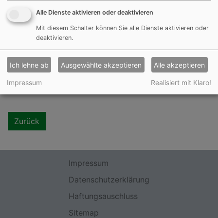
Samstag, 23.08.2014
Alle Dienste aktivieren oder deaktivieren
Mit diesem Schalter können Sie alle Dienste aktivieren oder
1. Runde BFV-Pokal
deaktivieren.
U19
um 15:30 Uhr in Mühlhausen
SV Mühlhausen - DJK Göggelsbuch
1:6
Ich lehne ab
Ausgewählte akzeptieren
Alle akzeptieren
Tore:
Alexander Schlierf 2, Henrik Schneider, Andreas
Muschaweck, Stefan Muschaweck, Joachim Gerngroß
Impressum
Realisiert mit Klaro!
Zurück
Impressum
Datenschutzerklärung
Haftungsauschluss
Sitemap