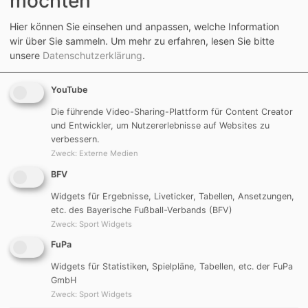
möchten
1. Spieltag Saison 2014/15
Hier können Sie einsehen und anpassen, welche Information
2. Mannschaft
um 13:15 Uhr in Göggelsbuch
wir über Sie sammeln.
Um mehr zu erfahren, lesen Sie bitte
DJK Göggelsbuch II
-
1. FC-VFL Pleinfeld II 1:1
unsere
Datenschutzerklärung
.
Tor:
Sanny Greif
1. Mannschaft
um 15:00 Uhr in Göggelsbuch
YouTube
DJK Göggelsbuch
-
1. FC-VFL Pleinfeld 2:0
Die führende Video-Sharing-Plattform für Content Creator
Tore:
Dominik Fleischmann, Christian Winkler
und Entwickler, um Nutzererlebnisse auf Websites zu
verbessern.
Sonntag, 17.08.2014
Zweck
:
Externe Medien
BFV
2. Spieltag Saison 2014/15
Widgets für Ergebnisse, Liveticker, Tabellen, Ansetzungen,
2. Mannschaft
um 13:15 Uhr in Heuberg
etc. des Bayerische Fußball-Verbands (BFV)
SV Heuberg II - DJK Göggelsbuch II
2:1
Zweck
:
Sport Widgets
Tor:
Marius Thanner
FuPa
1. Mannschaft
um 15:00 Uhr in Heuberg
SV Heuberg - DJK Göggelsbuch
0:3
Widgets für Statistiken, Spielpläne, Tabellen, etc. der FuPa
GmbH
Tore:
Michael Gerngroß 2, Johannes Kraußer
Zweck
:
Sport Widgets