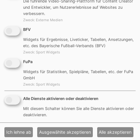
Die führende Video-Sharing-Plattform für Content Creator
Die Göggelsbucher Mädels und Jungs hielten das Spiel
und Entwickler, um Nutzererlebnisse auf Websites zu
lange Zeit offen. Jedoch war der FC Möning leicht im
verbessern.
Vorteil.
Zweck
:
Externe Medien
Kurz vor der Halbzeit gingen die Gäste dann in
BFV
Führung.
Widgets für Ergebnisse, Liveticker, Tabellen, Ansetzungen,
Die Spieler von Klaus Herzog und Andreas
etc. des Bayerische Fußball-Verbands (BFV)
Muschaweck durften sich dann doch noch freuen, als
Zweck
:
Sport Widgets
Leni Sturm eine gefährliche Ecke auf den Torwart der
FuPa
Gäste zirkelte, der den Ball nur abklatschen konnte.
Lukas Schroll, musste den Ball nur noch ins leere Tor
Widgets für Statistiken, Spielpläne, Tabellen, etc. der FuPa
GmbH
einschieben.
Zweck
:
Sport Widgets
Das Spiel endete 4:1 für unsere Gäste aus Möning.
Bildergalerie
Alle Dienste aktivieren oder deaktivieren
29.09.2016 (RR)
Mit diesem Schalter können Sie alle Dienste aktivieren oder
deaktivieren.
Zurück
Ich lehne ab
Ausgewählte akzeptieren
Alle akzeptieren