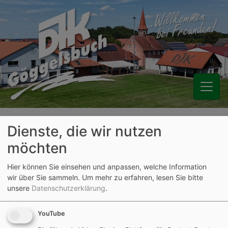
Aktuelle Seite:
Verein
Aktuelles
Dienste, die wir nutzen
F-Junioren spielten gegen
möchten
SG-Partner FC Möning
Hier können Sie einsehen und anpassen, welche Information
wir über Sie sammeln.
Um mehr zu erfahren, lesen Sie bitte
unsere
Datenschutzerklärung
.
29.09.2016
Am Freitag spielten die F-Junioren gegen den SG-
YouTube
Partner FC Möning.