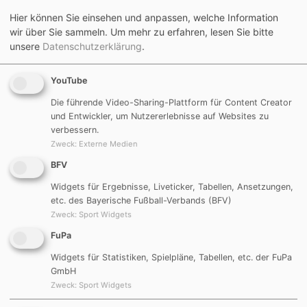
ein Zeichen setzen, um in der aktuellen Zeit
Hier können Sie einsehen und anpassen, welche Information
zusammenzustehen, gegenseitig gut aufeinander
wir über Sie sammeln.
Um mehr zu erfahren, lesen Sie bitte
unsere
Datenschutzerklärung
.
aufzupassen, sich zu unterstützen,
auch mal Verzicht zu üben
und sich solidarisch zu verhalten.
YouTube
Die führende Video-Sharing-Plattform für Content Creator
Gleichzeitig möchten wir uns bei allen bedanken,
und Entwickler, um Nutzererlebnisse auf Websites zu
die mit ihrem Handeln aktuell zu einer
verbessern.
Zweck
:
Externe Medien
Aufrechterhaltung von Normalität
und zur Sicherstellung des Alltags beitragen.
BFV
Widgets für Ergebnisse, Liveticker, Tabellen, Ansetzungen,
Gemeinsam gegen Corona.
etc. des Bayerische Fußball-Verbands (BFV)
Eure DJK Göggelsbuch!
Zweck
:
Sport Widgets
FuPa
Widgets für Statistiken, Spielpläne, Tabellen, etc. der FuPa
GmbH
Zweck
:
Sport Widgets