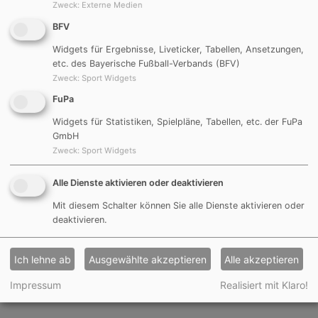
Zweck
:
Externe Medien
BFV
Kahns Oliver sprach einst "Eier, wir brauchen Eier". Wir
Widgets für Ergebnisse, Liveticker, Tabellen, Ansetzungen,
in Göggelsbuch brauchen jedoch mehr Holz vor der
etc. des Bayerische Fußball-Verbands (BFV)
Hütte. Nachdem wir jetzt eure Aufmerksamkeit haben,
Zweck
:
Sport Widgets
folgen nun die Details.
FuPa
Widgets für Statistiken, Spielpläne, Tabellen, etc. der FuPa
Unsere Kinder-Malaktion 2021 steht in den
GmbH
Startlöchern. Ab sofort könnt ihr euch bei Familie
Zweck
:
Sport Widgets
Engelmann im Westring 34 eine Baumscheibe abholen.
Diese liegen gut sichtbar in einer Kiste bereit und
Alle Dienste aktivieren oder deaktivieren
können coronakonform abgeholt werden.
Mit diesem Schalter können Sie alle Dienste aktivieren oder
deaktivieren.
Nehmt euch diese, schnappt euch Sohnemann oder
Enkeltochter und bemalt die Baumscheibe am besten
Ich lehne ab
Ausgewählte akzeptieren
Alle akzeptieren
mit Acrylfarbe - so bunt, individuell und schön ihr es
möchtet. Anschließend bringt ihr diese einfach wieder
Impressum
Realisiert mit Klaro!
vorbei. Thats it.