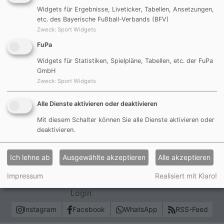
Unter folgenden Link könnt Ihr Euch über die
Widgets für Ergebnisse, Liveticker, Tabellen, Ansetzungen,
Feuerwehr informieren:
etc. des Bayerische Fußball-Verbands (BFV)
http://feuerwehr-goeggelsbuch.de/
Zweck
:
Sport Widgets
Viel Spass beim stöbern.
FuPa
09.03.2015 (RR)
Widgets für Statistiken, Spielpläne, Tabellen, etc. der FuPa
GmbH
Zurück
Zweck
:
Sport Widgets
Alle Dienste aktivieren oder deaktivieren
Mit diesem Schalter können Sie alle Dienste aktivieren oder
Impressum
deaktivieren.
Datenschutzerklärung
Ich lehne ab
Ausgewählte akzeptieren
Alle akzeptieren
Haftungsauschluss
Sitemap
Impressum
Realisiert mit Klaro!
Login
Instagram
Facebook
WhatsApp
RSS-Feed