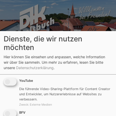
Dienste, die wir nutzen
möchten
Hier können Sie einsehen und anpassen, welche Information
Aktuelle Seite:
Verein
Aktuelles
wir über Sie sammeln.
Um mehr zu erfahren, lesen Sie bitte
unsere
Datenschutzerklärung
.
Internet Auftritt der FFW
Göggelsbuch
YouTube
Die führende Video-Sharing-Plattform für Content Creator
und Entwickler, um Nutzererlebnisse auf Websites zu
09.03.2015
verbessern.
Zweck
:
Externe Medien
Die FFW Göggelsbuch hat ihren Internet Auftritt
erneuert.
BFV