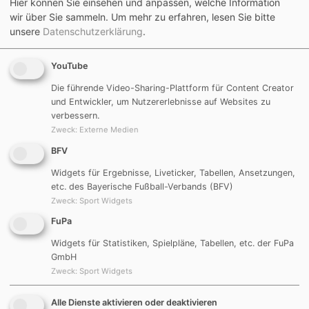
eingeschränkter Trainingsbetrieb
Hier können Sie einsehen und anpassen, welche Information
unter freiem Fußballhimmel bei uns für den
wir über Sie sammeln.
Um mehr zu erfahren, lesen Sie bitte
unsere
Datenschutzerklärung
.
Seniorenbereich nach Pfingsten möglich sein wird.
Im Jugendbereich klären wir mit unseren Partnern in
YouTube
den Spielgemeinschaften die weitere Vorgehensweise.
Die führende Video-Sharing-Plattform für Content Creator
und Entwickler, um Nutzererlebnisse auf Websites zu
Der Kinderspielplatz ist ab sofort wieder freigegeben.
verbessern.
Zweck
:
Externe Medien
Leider muss auf Grund behördlicher Vorgaben auch
BFV
weiterhin noch der komplette Innenbereich gesperrt
Widgets für Ergebnisse, Liveticker, Tabellen, Ansetzungen,
bleiben.
etc. des Bayerische Fußball-Verbands (BFV)
Also sind weiterhin keinerlei Aktivitäten im
Zweck
:
Sport Widgets
Fitnessraum und in der Gymnastikhalle möglich (kein
FuPa
Tischtennis,
Widgets für Statistiken, Spielpläne, Tabellen, etc. der FuPa
kein Pilates, kein Indoor Cycling usw.). Auch die
GmbH
Duschen, Umkleiden und der Gastbereich
Zweck
:
Sport Widgets
müssen komplett geschlossen bleiben.
Alle Dienste aktivieren oder deaktivieren