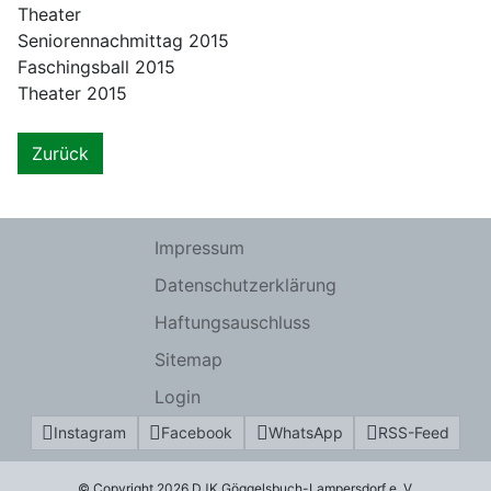
Theater
Seniorennachmittag 2015
Faschingsball 2015
Theater 2015
Zurück
Impressum
Datenschutzerklärung
Haftungsauschluss
Sitemap
Login
Instagram
Facebook
WhatsApp
RSS-Feed
© Copyright 2026 DJK Göggelsbuch-Lampersdorf e. V.