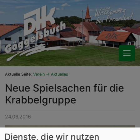
Aktuelle Seite:
Verein
Aktuelles
Neue Spielsachen für die
Krabbelgruppe
24.06.2016
Dienste, die wir nutzen