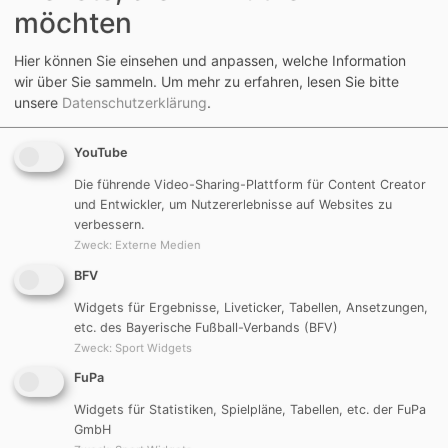
möchten
Hier können Sie einsehen und anpassen, welche Information
wir über Sie sammeln.
Um mehr zu erfahren, lesen Sie bitte
unsere
Datenschutzerklärung
.
YouTube
Die führende Video-Sharing-Plattform für Content Creator
und Entwickler, um Nutzererlebnisse auf Websites zu
verbessern.
Zweck
:
Externe Medien
BFV
Bereits zum zweiten Mal überreichte Stefan
Widgets für Ergebnisse, Liveticker, Tabellen, Ansetzungen,
Ziegler, der Geschäftsführer der Beluga Spielwaren
etc. des Bayerische Fußball-Verbands (BFV)
GmbH, neue Spielwaren für unsere Kleinsten.
Zweck
:
Sport Widgets
FuPa
Da die Spielsachen der Krabbelgruppe doch schon in
Widgets für Statistiken, Spielpläne, Tabellen, etc. der FuPa
die Jahre gekommen sind, wurde es Zeit, wieder neue
GmbH
zu beschaffen. Dass diese dann auch noch gesponsert