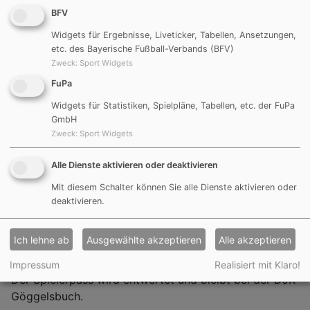
Der Spieler wird dann von der DJK Göggelsbuch
BFV
online beim alten Verein abgemeldet.
Widgets für Ergebnisse, Liveticker, Tabellen, Ansetzungen,
etc. des Bayerische Fußball-Verbands (BFV)
Danach muss wieder der Passantrag und der
Zweck
:
Sport Widgets
Mitgliedsantrag vorliegen, um den Spielerpass online
FuPa
beantragen zu können.
Widgets für Statistiken, Spielpläne, Tabellen, etc. der FuPa
GmbH
Vereinswechsel zu einem anderen
Zweck
:
Sport Widgets
Verein:
Alle Dienste aktivieren oder deaktivieren
Möchte ein Spieler von der DJK Göggelsbuch zu
Mit diesem Schalter können Sie alle Dienste aktivieren oder
einem anderen Verein wechseln, muss er sich
deaktivieren.
entweder direkt bei der DJK Göggelsbuch abmelden,
oder durch eine Genehmigung den neuen Verein
Ich lehne ab
Ausgewählte akzeptieren
Alle akzeptieren
beauftragen, ihn online abzumelden.
Impressum
Realisiert mit Klaro!
Der Spielerpass wird entwertet und bleibt bei der DJK
Göggelsbuch.