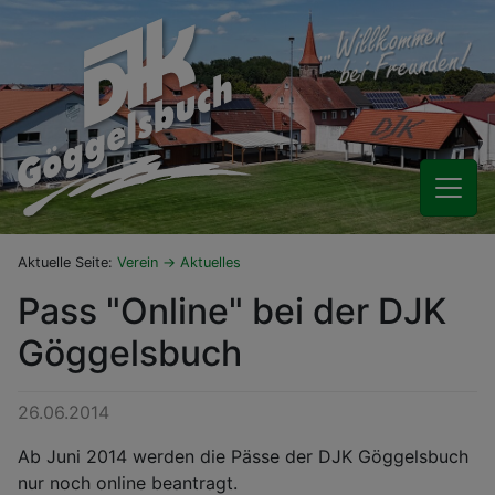
Aktuelle Seite:
Verein
Aktuelles
Pass "Online" bei der DJK
Göggelsbuch
26.06.2014
Ab Juni 2014 werden die Pässe der DJK Göggelsbuch
nur noch online beantragt.