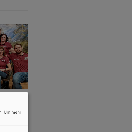
für den
n.
Um mehr
Komödien