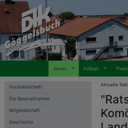
Verein
Fußball
Thea
Aktuelle Sei
Vorstandschaft
"Rat
Die Baumaßnahme
Komö
Mitgliedschaft
Geschichte
Land