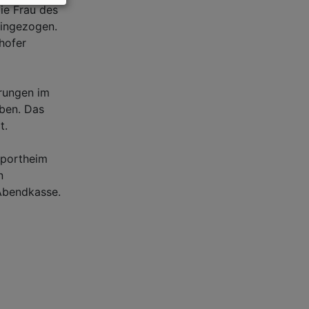
ie Frau des
eingezogen.
hofer
rungen im
ben. Das
t.
Sportheim
n
 Abendkasse.