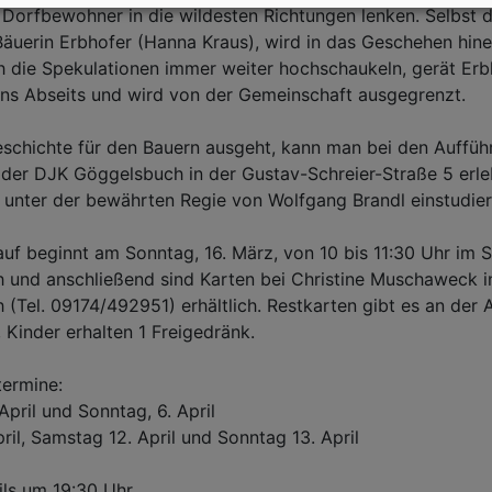
 Dorfbewohner in die wildesten Richtungen lenken. Selbst d
Bäuerin Erbhofer (Hanna Kraus), wird in das Geschehen hin
 die Spekulationen immer weiter hochschaukeln, gerät Erb
ns Abseits und wird von der Gemeinschaft ausgegrenzt.
schichte für den Bauern ausgeht, kann man bei den Auffüh
der DJK Göggelsbuch in der Gustav-Schreier-Straße 5 erle
unter der bewährten Regie von Wolfgang Brandl einstudier
uf beginnt am Sonntag, 16. März, von 10 bis 11:30 Uhr im 
 und anschließend sind Karten bei Christine Muschaweck i
(Tel. 09174/492951) erhältlich. Restkarten gibt es an der
€, Kinder erhalten 1 Freigedränk.
termine:
April und Sonntag, 6. April
pril, Samstag 12. April und Sonntag 13. April
ils um 19:30 Uhr