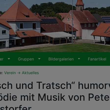
ter
Gruppen
Bildergalerien
Fanartikel
te:
Verein
Aktuelles
sch und Tratsch“ humor
die mit Musik von Pete
storfer