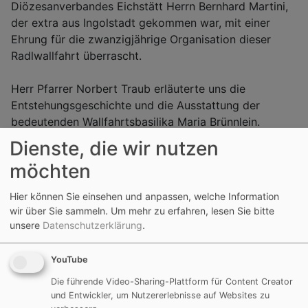
Diözesanverbandes Eichstätt Herrn Bernhard Martini,
der extra aus Ingolstadt gekommen war, mit einer
Ehrung für die zwanzigjährige Organisation dieser
Radlwallfahrt überrascht.
Herr Pfarrer Norbert Traub erläuterte uns die
Entstehungsgeschichte und die Ausstattung der
bedeutenden Wallfahrtsbasilika Maria Brünnlein.
Dienste, die wir nutzen
Nach einem geistlichen Impuls erreichten wir vom
möchten
Rand des Nördlinger Rieses auf nahezu komplett
steigungsfreien Wegen unser Übernachtungsziel in der
Hier können Sie einsehen und anpassen, welche Information
schwäbischen Kreisstadt Nördlingen.
wir über Sie sammeln.
Um mehr zu erfahren, lesen Sie bitte
unsere
Datenschutzerklärung
.
Nach dem Abendessen konnten wir den Abend in
gemütlicher Runde bei bestem Spätsommerwetter im
YouTube
Biergarten ausklingen lassen.
Die führende Video-Sharing-Plattform für Content Creator
und Entwickler, um Nutzererlebnisse auf Websites zu
Nach dem Frühstück starteten wir zu einer kleinen