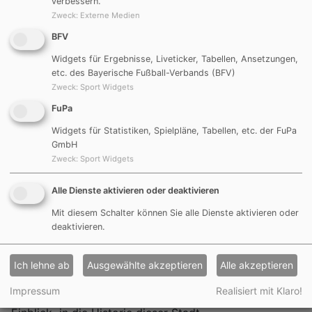
verbessern.
Stadtrundfahrt, dabei durfte das Morgenlob in der "St.
Zweck
:
Externe Medien
Salvatorkirche" und für viele natürlich der "Gerd
BFV
Müller-Platz" mit der Statue des "Bombers der Nation",
Widgets für Ergebnisse, Liveticker, Tabellen, Ansetzungen,
der ja bekanntlich in Nördlingen geboren wurde nicht
etc. des Bayerische Fußball-Verbands (BFV)
fehlen. Die "St. Georgskirche" mit dem berühmten
Zweck
:
Sport Widgets
Kirchturm dem "Daniel" das Klösterle, die historische
FuPa
Stadtmauer und vieles mehr säumten den Weg.
Widgets für Statistiken, Spielpläne, Tabellen, etc. der FuPa
Diese kleine Rundfahrt konnte natürlich nur ein
GmbH
Zweck
:
Sport Widgets
Vorgeschmack für eine vielleicht spätere Wiederkehr
in diese sehenswerte Stadt an der "Romantischen
Alle Dienste aktivieren oder deaktivieren
Straße" sein.
Mit diesem Schalter können Sie alle Dienste aktivieren oder
deaktivieren.
Durchs Löpsinger Tor erreichten wir, weiter durch das
ebene Nördlinger Ries, bald die ehemalige
Residenzstadt der Fürsten zu Öttingen. Ein Abstecher
Ich lehne ab
Ausgewählte akzeptieren
Alle akzeptieren
durch den Fürstlichen Hofgarten und in den Innenhof
Impressum
Realisiert mit Klaro!
des Residenzschlosses erlaubte uns einen kleinen