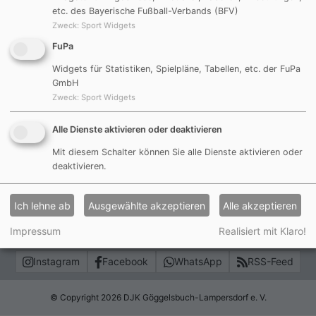
Hier gehts zur Seite der Bambini's (U7 G-Junioren)
etc. des Bayerische Fußball-Verbands (BFV)
Zweck
:
Sport Widgets
29.08.2018 (RR)
FuPa
Widgets für Statistiken, Spielpläne, Tabellen, etc. der FuPa
Zurück
GmbH
Zweck
:
Sport Widgets
Alle Dienste aktivieren oder deaktivieren
Impressum
Mit diesem Schalter können Sie alle Dienste aktivieren oder
Datenschutzerklärung
deaktivieren.
Haftungsauschluss
Ich lehne ab
Ausgewählte akzeptieren
Alle akzeptieren
Sitemap
Impressum
Realisiert mit Klaro!
Login
Instagram
Facebook
WhatsApp
RSS-Feed
© Copyright 2026 DJK Göggelsbuch-Lampersdorf e. V.