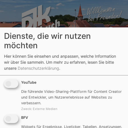
Dienste, die wir nutzen
möchten
Hier können Sie einsehen und anpassen, welche Information
wir über Sie sammeln.
Um mehr zu erfahren, lesen Sie bitte
unsere
Datenschutzerklärung
.
Aktuelle Seite:
Verein
Aktuelles
Schnuppertraining für die
YouTube
Bambini's
Die führende Video-Sharing-Plattform für Content Creator
und Entwickler, um Nutzererlebnisse auf Websites zu
verbessern.
29.08.2018
Zweck
:
Externe Medien
Schnuppertraining Bambini's.pdf
BFV
Widgets für Ergebnisse, Liveticker, Tabellen, Ansetzungen,