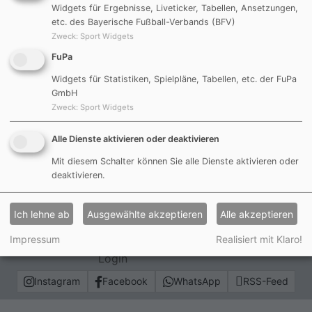
Wegen des schlechten Wetters wurden die Spiele
Widgets für Ergebnisse, Liveticker, Tabellen, Ansetzungen,
etc. des Bayerische Fußball-Verbands (BFV)
der 1./2. Mannschaft gegen den FSV Berngau
Zweck
:
Sport Widgets
abgesagt.
Quelle: Bayerischer Fußball-Verband
FuPa
21.02.2016 (RR)
Widgets für Statistiken, Spielpläne, Tabellen, etc. der FuPa
GmbH
Zurück
Zweck
:
Sport Widgets
Alle Dienste aktivieren oder deaktivieren
Mit diesem Schalter können Sie alle Dienste aktivieren oder
Impressum
deaktivieren.
Datenschutzerklärung
Haftungsauschluss
Ich lehne ab
Ausgewählte akzeptieren
Alle akzeptieren
Sitemap
Impressum
Realisiert mit Klaro!
Login
Instagram
Facebook
WhatsApp
RSS-Feed