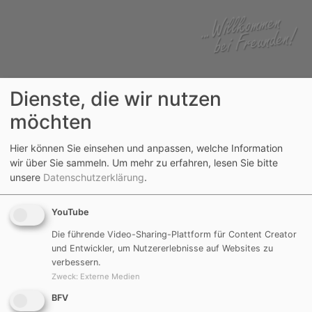
Dienste, die wir nutzen
möchten
Hier können Sie einsehen und anpassen, welche Information
wir über Sie sammeln.
Um mehr zu erfahren, lesen Sie bitte
Aktuelle Seite:
Verein
Aktuelles
unsere
Datenschutzerklärung
.
Spielabsage
YouTube
21.02.2016
Die führende Video-Sharing-Plattform für Content Creator
und Entwickler, um Nutzererlebnisse auf Websites zu
verbessern.
Spielabsage der 1. - und 2.
Zweck
:
Externe Medien
Mannschaft
BFV