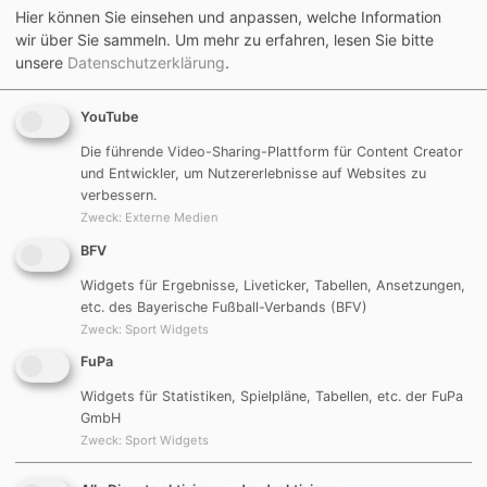
eigenen Läuferinnen und Läufern aktiv, sondern der
Hier können Sie einsehen und anpassen, welche Information
Verein stellte auch insgesamt 60 Helferinnen und
wir über Sie sammeln.
Um mehr zu erfahren, lesen Sie bitte
unsere
Datenschutzerklärung
.
Helfer.“
Lob aus dem Rathaus
YouTube
Die führende Video-Sharing-Plattform für Content Creator
Die Begrüßung des Marktes Allersberg übernahm der
und Entwickler, um Nutzererlebnisse auf Websites zu
zweite Bürgermeister Rainer Just, selbst Mitglied der
verbessern.
Zweck
:
Externe Medien
DJK Göggelsbuch.
„Liebe Läuferinnen und Läufer, liebe Kinder, liebe
BFV
Schülerinnen und Schüler. Ich bin auch mitgelaufen.
Widgets für Ergebnisse, Liveticker, Tabellen, Ansetzungen,
Auch wenn man es mir jetzt nicht mehr ansieht. Ich
etc. des Bayerische Fußball-Verbands (BFV)
habe die fünf Kilometer gepackt. Also liebe Michaela,
Zweck
:
Sport Widgets
du kannst auf den Verein und auf die Abteilung
FuPa
Triathlon super stolz sein. Eure helfenden Hände.
Widgets für Statistiken, Spielpläne, Tabellen, etc. der FuPa
'Wahnsinn'. Ich bin mitgelaufen, das war super
GmbH
ausgeschildert, super ausgesteckt, und man konnte
Zweck
:
Sport Widgets
sich nicht verlaufen. Nicht einmal ich, also sogar bei
mir hat es funktioniert. Ganz klasse gemacht. Was das