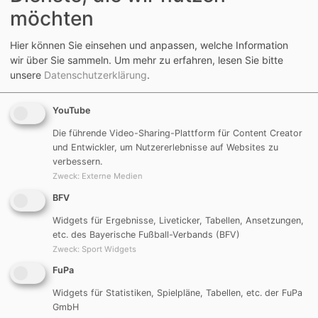
möchten
DJK Burggriesbach/Obermässing
Hier können Sie einsehen und anpassen, welche Information
DJK Grafenberg
wir über Sie sammeln.
Um mehr zu erfahren, lesen Sie bitte
unsere
Datenschutzerklärung
.
DJK/SV Wallnsdorf
DJK Untermässing
YouTube
DJK/SV Herrnsberg
Die führende Video-Sharing-Plattform für Content Creator
und Entwickler, um Nutzererlebnisse auf Websites zu
verbessern.
FC Haunstetten
Zweck
:
Externe Medien
DJK Weinsfeld
BFV
FC Plankstetten
Widgets für Ergebnisse, Liveticker, Tabellen, Ansetzungen,
etc. des Bayerische Fußball-Verbands (BFV)
Zweck
:
Sport Widgets
2. Mannschaft
FuPa
Widgets für Statistiken, Spielpläne, Tabellen, etc. der FuPa
B-Klasse Süd
GmbH