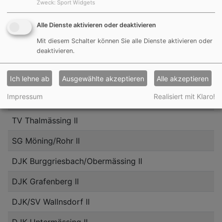
Zweck
:
Sport Widgets
SF Offenbau oder TSV Berching II
Alle Dienste aktivieren oder deaktivieren
SG Forchheim/Sulzkirchen II
Mit diesem Schalter können Sie alle Dienste aktivieren oder
deaktivieren.
DJK Göggelsbuch II
Ich lehne ab
Ausgewählte akzeptieren
Alle akzeptieren
SV Mühlhausen II
Impressum
Realisiert mit Klaro!
FB Reichertshofen II
TV Thalmässing II
SG Möning/Rohr II
DJK Burggriesbach/Obermässing II
DJK Grafenberg II
DJK/SV Wallnsdorf II