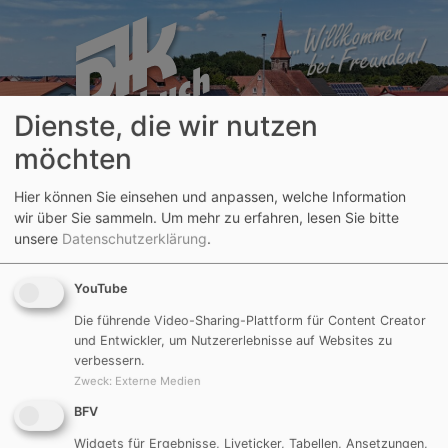
Dienste, die wir nutzen
möchten
Hier können Sie einsehen und anpassen, welche Information
wir über Sie sammeln.
Um mehr zu erfahren, lesen Sie bitte
unsere
Datenschutzerklärung
.
Aktuelle Seite:
Archiv
Fußball
Saison 2021/2022
U11 (E-Junioren)
BFV
YouTube
Möchten Sie von
BFV
bereitgestellte externe Inhalte laden?
Die führende Video-Sharing-Plattform für Content Creator
und Entwickler, um Nutzererlebnisse auf Websites zu
Ja
verbessern.
Zweck
:
Externe Medien
Um diesem Dienst dauerhaft zuzustimmen, müssen Sie
BFV
BFV
im
Einwilligungsmanager
akzeptieren.
Widgets für Ergebnisse, Liveticker, Tabellen, Ansetzungen,