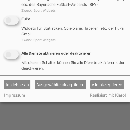
etc. des Bayerische Fußball-Verbands (BFV)
Zweck
:
Sport Widgets
Impressum
FuPa
Datenschutzerklärung
Widgets für Statistiken, Spielpläne, Tabellen, etc. der FuPa
GmbH
Haftungsauschluss
Zweck
:
Sport Widgets
Sitemap
Alle Dienste aktivieren oder deaktivieren
Login
Mit diesem Schalter können Sie alle Dienste aktivieren oder
Instagram
Facebook
WhatsApp
RSS-Feed
deaktivieren.
© Copyright 2026 DJK Göggelsbuch-Lampersdorf e. V.
Ich lehne ab
Ausgewählte akzeptieren
Alle akzeptieren
Impressum
Realisiert mit Klaro!