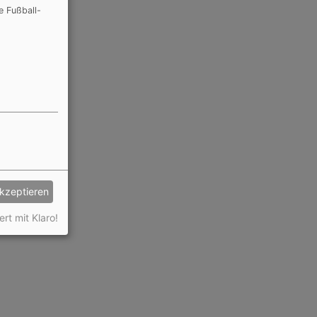
e Fußball-
akzeptieren
ert mit Klaro!