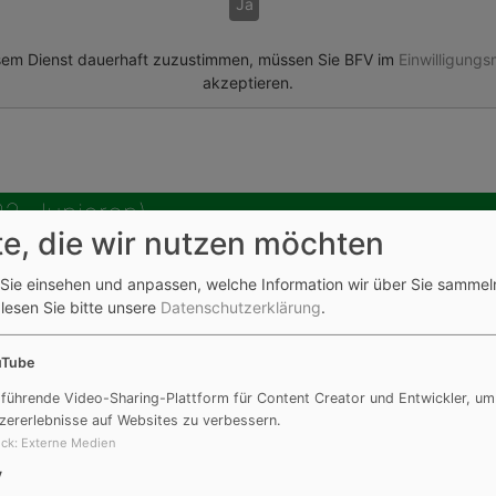
Ja
em Dienst dauerhaft zuzustimmen, müssen Sie
BFV
im
Einwilligung
akzeptieren.
(B2-Junioren)
te, die wir nutzen möchten
Sie einsehen und anpassen, welche Information wir über Sie sammel
Möchten Sie von
BFV
bereitgestellte externe Inhalte laden?
 lesen Sie bitte unsere
Datenschutzerklärung
.
Ja
uTube
em Dienst dauerhaft zuzustimmen, müssen Sie
BFV
im
Einwilligung
 führende Video-Sharing-Plattform für Content Creator und Entwickler, um
akzeptieren.
zererlebnisse auf Websites zu verbessern.
ck
:
Externe Medien
V