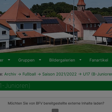
ter
Gruppen
Bildergalerien
Fanartikel
te:
Archiv
Fußball
Saison 2021/2022
U17 (B-Juniore
B1-Junioren)
Möchten Sie von
BFV
bereitgestellte externe Inhalte laden?