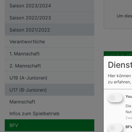
Saison 2023/2024
Um dies
Saison 2022/2023
Saison 2021/2022
Verantwortliche
1. Mannschaft
U17 II 
Diens
2. Mannschaft
Hier können 
U19 (A-Junioren)
zu erfahren,
U17 (B-Junioren)
Yo
Mannschaft
Um dies
Die
Nut
Infos zum Spielbetrieb
Zwe
BFV
BF