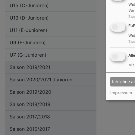
Wid
U15 (C-Junioren)
Ver
Zwe
U13 (D-Junioren)
Fu
U11 (E-Junioren)
Wid
Zwe
U9 (F-Junioren)
U7 (G-Junioren)
All
Mit
Saison 2019/2021
Saison 2020/2021 Junioren
Ich lehne a
Saison 2019/2020
Impressum
Saison 2018/2019
Saison 2017/2018
Saison 2016/2017