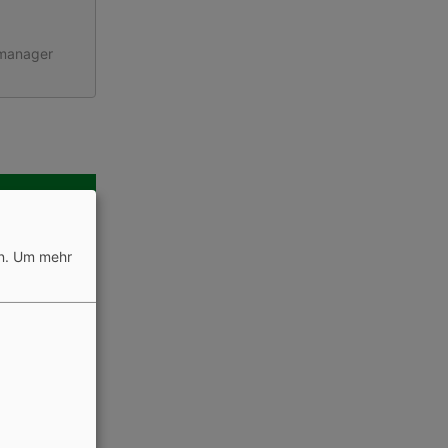
smanager
n.
Um mehr
smanager