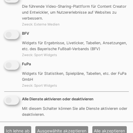
Spielgemeinschaft
Die führende Video-Sharing-Plattform für Content Creator
und Entwickler, um Nutzererlebnisse auf Websites zu
TSV Mörsdorf
DJK Göggelsbuch
verbessern.
Zweck
:
Externe Medien
FC Möning
DJK/SpVgg Rohr
BFV
Widgets für Ergebnisse, Liveticker, Tabellen, Ansetzungen,
Trainingszeiten
etc. des Bayerische Fußball-Verbands (BFV)
Zweck
:
Sport Widgets
Hin- und Rückrunde
Mörsdorf
FuPa
Widgets für Statistiken, Spielpläne, Tabellen, etc. der FuPa
Dienstag
18:30 Uhr
GmbH
Zweck
:
Sport Widgets
Heimspiele
Alle Dienste aktivieren oder deaktivieren
Mit diesem Schalter können Sie alle Dienste aktivieren oder
Hin- und Rückrunde
Mörsdorf
deaktivieren.
Freitag
17:15 Uhr
Ich lehne ab
Ausgewählte akzeptieren
Alle akzeptieren