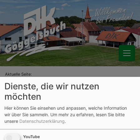
Aktuelle Seite:
Archiv
Fußball
Saison 2023/2024
Junioren
Dienste, die wir nutzen
U17 (B-Junioren)
Infos zum Spielbetrieb
möchten
Spielklasse
Hier können Sie einsehen und anpassen, welche Information
KREISLIGA NEUMARKT/JURA
wir über Sie sammeln.
Um mehr zu erfahren, lesen Sie bitte
unsere
Datenschutzerklärung
.
Mannschaften der
YouTube