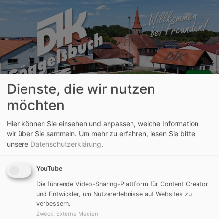
Dienste, die wir nutzen
möchten
Aktuelle Seite:
Hier können Sie einsehen und anpassen, welche Information
Archiv
Fußball
Saison 2024/2025
Junioren
wir über Sie sammeln.
Um mehr zu erfahren, lesen Sie bitte
U13 (D-Junioren)
Infos zum Spielbetrieb
unsere
Datenschutzerklärung
.
Spielklasse
YouTube
KREISGRUPPE MITTE NEUMARKT/JURA
Die führende Video-Sharing-Plattform für Content Creator
und Entwickler, um Nutzererlebnisse auf Websites zu
Trainingszeiten
verbessern.
Zweck
:
Externe Medien