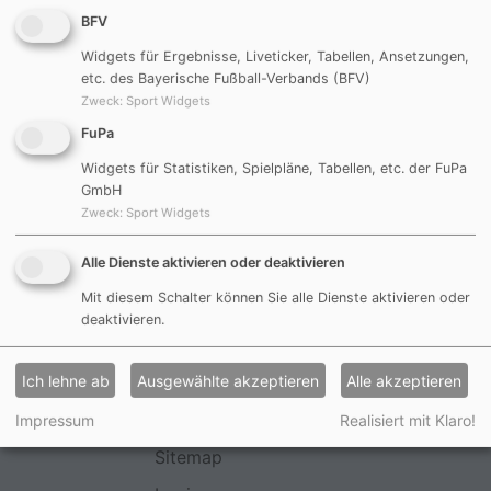
BFV
Hin - und Rückrunde
Göggelsbuch
Widgets für Ergebnisse, Liveticker, Tabellen, Ansetzungen,
Dienstag
17:30 Uhr
etc. des Bayerische Fußball-Verbands (BFV)
Zweck
:
Sport Widgets
FuPa
Heimspiele
Widgets für Statistiken, Spielpläne, Tabellen, etc. der FuPa
GmbH
Hin- und Rückrunde
Göggelsbuch
Zweck
:
Sport Widgets
Freitag
17:30 Uhr
Alle Dienste aktivieren oder deaktivieren
Mit diesem Schalter können Sie alle Dienste aktivieren oder
deaktivieren.
Impressum
Ich lehne ab
Ausgewählte akzeptieren
Alle akzeptieren
Datenschutzerklärung
Haftungsauschluss
Impressum
Realisiert mit Klaro!
Sitemap