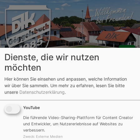
Dienste, die wir nutzen
möchten
Aktuelle Seite:
Hier können Sie einsehen und anpassen, welche Information
Fußball
Junioren
U13 (D-Junioren)
Bildergalerien
wir über Sie sammeln.
Um mehr zu erfahren, lesen Sie bitte
Veranstaltungen
unsere
Datenschutzerklärung
.
Veranstaltungen
YouTube
Die führende Video-Sharing-Plattform für Content Creator
und Entwickler, um Nutzererlebnisse auf Websites zu
verbessern.
Zweck
:
Externe Medien