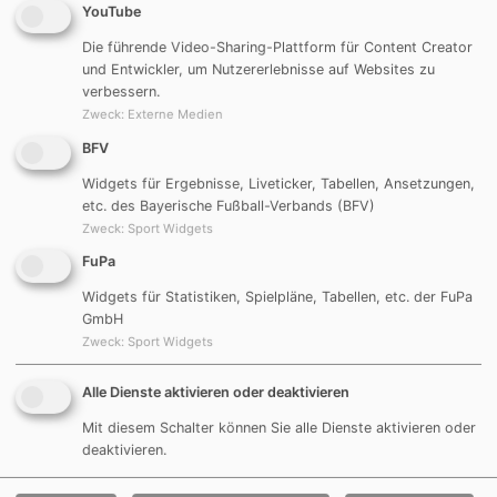
Spielgemeinschaft
YouTube
Die führende Video-Sharing-Plattform für Content Creator
DJK Göggelsbuch
TSV Mörsdorf
und Entwickler, um Nutzererlebnisse auf Websites zu
verbessern.
FC Möning
DJK/SpVgg Rohr
Zweck
:
Externe Medien
BFV
Trainingszeiten
Widgets für Ergebnisse, Liveticker, Tabellen, Ansetzungen,
etc. des Bayerische Fußball-Verbands (BFV)
Zweck
:
Sport Widgets
Hin- und Rückrunde
Rohr
FuPa
Montag
19:00 Uhr bis 20:30 Uhr
Widgets für Statistiken, Spielpläne, Tabellen, etc. der FuPa
GmbH
Mittwoch
17:30 Uhr bis 19:00 Uhr
Zweck
:
Sport Widgets
Heimspiele
Alle Dienste aktivieren oder deaktivieren
Mit diesem Schalter können Sie alle Dienste aktivieren oder
deaktivieren.
Hin- und Rückrunde
Rohr