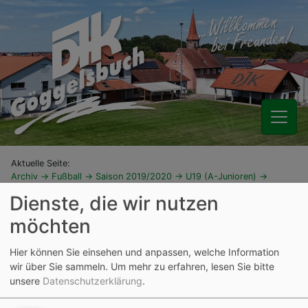
Aktuelle Seite:
Archiv
Fußball
Saison 2019/2020
U19 (A-Junioren)
Infos zum Spielbetrieb
Dienste, die wir nutzen
Spielklasse
möchten
KREISGRUPPE NEUMARKT/JURA
Hier können Sie einsehen und anpassen, welche Information
wir über Sie sammeln.
Um mehr zu erfahren, lesen Sie bitte
unsere
Datenschutzerklärung
.
Mannschaften der