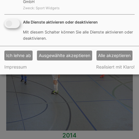
GmbH
Zweck
:
Sport Widgets
2014
Alle Dienste aktivieren oder deaktivieren
Mit diesem Schalter können Sie alle Dienste aktivieren oder
deaktivieren.
Ich lehne ab
Ausgewählte akzeptieren
Alle akzeptieren
Impressum
Realisiert mit Klaro!
2014