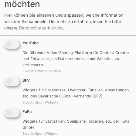
möchten
U17 (B-Junioren):
Hier können Sie einsehen und anpassen, welche Information
wir über Sie sammeln.
Um mehr zu erfahren, lesen Sie bitte
Die U17, mit den beiden Trainern Erwin Harrer und
unsere
Datenschutzerklärung
.
Antonio Latassa belegte den fünften Platz mit 45:32
Toren und 21 Punkten.
YouTube
Die führende Video-Sharing-Plattform für Content Creator
Da mit dem TSV Mörsdorf alleine keine Mannschaft zu
und Entwickler, um Nutzererlebnisse auf Websites zu
Stande kam, holte man die C-Jugend-Spieler der DJK
verbessern.
Göggelsbuch mit in die B-Jugend. Wie man sieht
Zweck
:
Externe Medien
haben sich die Jungs achtbar geschlagen.
BFV
Widgets für Ergebnisse, Liveticker, Tabellen, Ansetzungen,
Auch bei den Torschützen holten sich Spieler des C-
etc. des Bayerische Fußball-Verbands (BFV)
Jugend-Jahrgangs die ersten beiden Plätze. Marcus
Zweck
:
Sport Widgets
Goll erzielte 10, Bastian Schneider 9, Christoph
FuPa
Schneider 6 und Damian Graf 5 Tore.
Widgets für Statistiken, Spielpläne, Tabellen, etc. der FuPa
GmbH
Ebenso, wie die A-Junioren landete die Mannschaft
Zweck
:
Sport Widgets