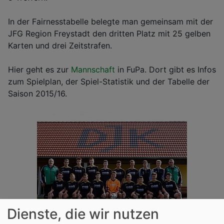
In der Fairnesstabelle belegte man gemeinsam mit der
JFG Region Freystadt den dritten Platz mit 25 gelben
Karten und drei Zeitstrafen.
Hier geht es zur
Mannschaft
in FuPa. Dort gibt es Infos
zum Spielplan, der Spiel-Statistik und der Tabelle der
Saison 2015/16.
Dienste, die wir nutzen