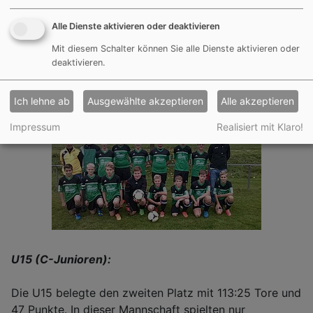
am dritten Platz der Fairnesstabelle, allerdings mit nur
8 gelben Karten.
Alle Dienste aktivieren oder deaktivieren
Mit diesem Schalter können Sie alle Dienste aktivieren oder
Hier geht es zur
Mannschaft
in FuPa. Dort gibt es Infos
deaktivieren.
zum Spielplan, der Spiel-Statistik und der Tabelle der
Saison 2015/16.
Ich lehne ab
Ausgewählte akzeptieren
Alle akzeptieren
Impressum
Realisiert mit Klaro!
U15 (C-Junioren):
Die U15 belegte den zweiten Platz mit 113:25 Tore und
47 Punkte. In dieser Mannschaft spielten nur